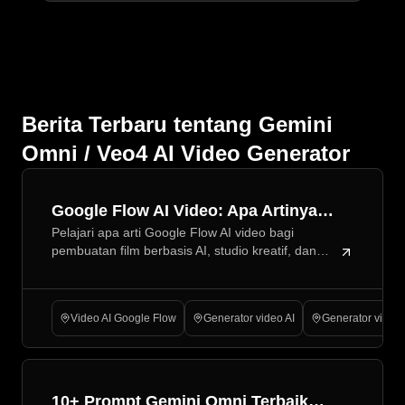
Berita Terbaru tentang Gemini
Omni / Veo4 AI Video Generator
Google Flow AI Video: Apa Artinya
Pelajari apa arti Google Flow AI video bagi
bagi Masa Depan Pembuatan Film AI
pembuatan film berbasis AI, studio kreatif, dan
alur kerja kreator, serta bagaimana Flyne AI
berperan dalam pengujian video praktis untuk
para kreator.
Video AI Google Flow
Generator video AI
Generator video 
10+ Prompt Gemini Omni Terbaik