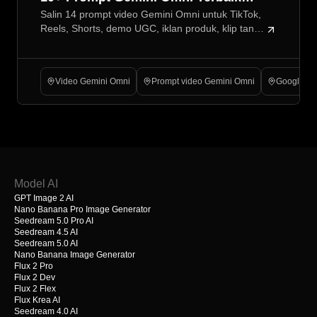
Salin 14 prompt video Gemini Omni untuk TikTok,
untuk Video Media Sosial: Panduan
Reels, Shorts, demo UGC, iklan produk, klip tanpa
Flyne AI
wajah, reaksi kreator, plus tips alur kerja Flyne AI
untuk tim.
Video Gemini Omni
Prompt video Gemini Omni
Google Ge
Model AI
GPT Image 2 AI
Nano Banana Pro Image Generator
Seedream 5.0 Pro AI
Seedream 4.5 AI
Seedream 5.0 AI
Nano Banana Image Generator
Flux 2 Pro
Flux 2 Dev
Flux 2 Flex
Flux Krea AI
Seedream 4.0 AI