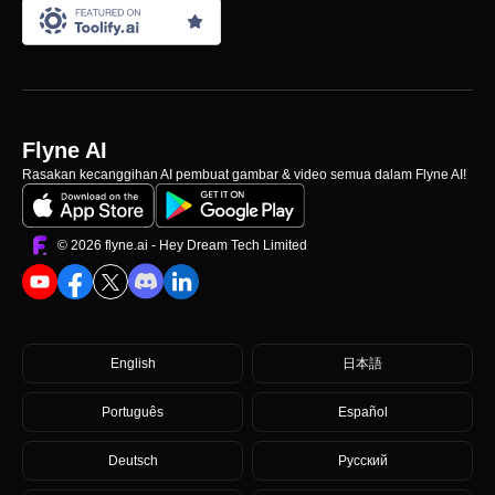
Flyne AI
Rasakan kecanggihan AI pembuat gambar & video semua dalam Flyne AI!
©️ 2026 flyne.ai -
Hey Dream Tech Limited
English
日本語
Português
Español
Deutsch
Русский