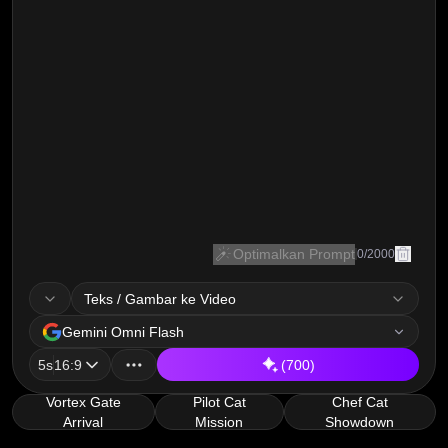
Optimalkan Prompt
0
/
2000
Teks / Gambar ke Video
model
Gemini Omni Flash
duration, ratio
5s
16:9
(700)
Vortex Gate
Pilot Cat
Chef Cat
Arrival
Mission
Showdown