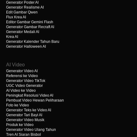
Generator Poster AI
Generator Realisme AI
Edit Gambar Qwen
Flux Krea AI
Editor Gambar Gemini Flash
Generator Gambar Recraft AI
Generator Medali AI
Krea AI
Generator Kalender Tahun Baru
Generator Halloween AI
AI Video
Generator Video AI
Referensi ke Video
Generator Video TikTok
UGC Video Generator
AI Video ke Video
Peningkat Resolusi Video AI
Pembuat Video Hewan Peliharaan
Foto ke Video
Generator Teks ke Video AI
Generator Tari Bayi AI
Generator Video Musik
Produk ke Video
Generator Video Ulang Tahun
Tren AI Siaran Bisbol