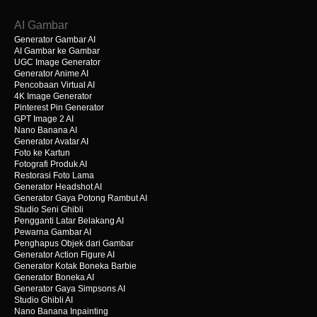
AI Gambar
Generator Gambar AI
AI Gambar ke Gambar
UGC Image Generator
Generator Anime AI
Pencobaan Virtual AI
4K Image Generator
Pinterest Pin Generator
GPT Image 2 AI
Nano Banana AI
Generator Avatar AI
Foto ke Kartun
Fotografi Produk AI
Restorasi Foto Lama
Generator Headshot AI
Generator Gaya Potong Rambut AI
Studio Seni Ghibli
Pengganti Latar Belakang AI
Pewarna Gambar AI
Penghapus Objek dari Gambar
Generator Action Figure AI
Generator Kotak Boneka Barbie
Generator Boneka AI
Generator Gaya Simpsons AI
Studio Ghibli AI
Nano Banana Inpainting