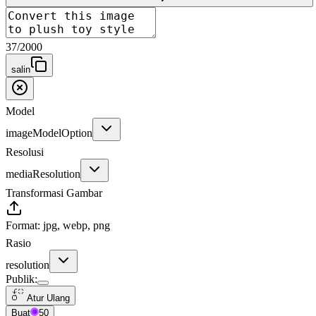
37
/
2000
salin
Model
imageModelOption
Resolusi
mediaResolution
Transformasi Gambar
Format: jpg, webp, png
Rasio
resolution
Publik
:
Atur Ulang
Buat
50