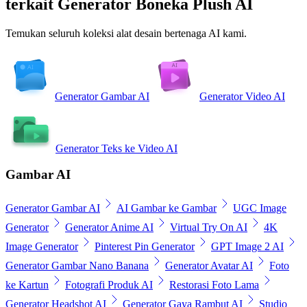
terkait Generator Boneka Plush AI
Temukan seluruh koleksi alat desain bertenaga AI kami.
Generator Gambar AI
Generator Video AI
Generator Teks ke Video AI
Gambar AI
Generator Gambar AI
AI Gambar ke Gambar
UGC Image
Generator
Generator Anime AI
Virtual Try On AI
4K
Image Generator
Pinterest Pin Generator
GPT Image 2 AI
Generator Gambar Nano Banana
Generator Avatar AI
Foto
ke Kartun
Fotografi Produk AI
Restorasi Foto Lama
Generator Headshot AI
Generator Gaya Rambut AI
Studio