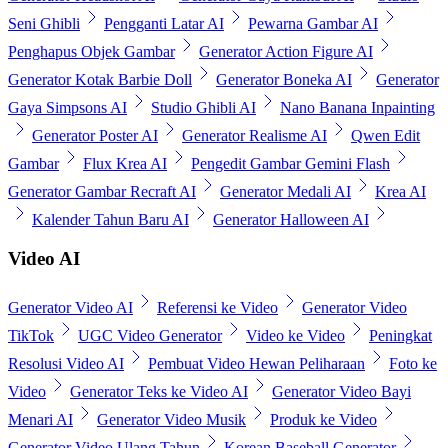
Seni Ghibli
Pengganti Latar AI
Pewarna Gambar AI
Penghapus Objek Gambar
Generator Action Figure AI
Generator Kotak Barbie Doll
Generator Boneka AI
Generator
Gaya Simpsons AI
Studio Ghibli AI
Nano Banana Inpainting
Generator Poster AI
Generator Realisme AI
Qwen Edit
Gambar
Flux Krea AI
Pengedit Gambar Gemini Flash
Generator Gambar Recraft AI
Generator Medali AI
Krea AI
Kalender Tahun Baru AI
Generator Halloween AI
Video AI
Generator Video AI
Referensi ke Video
Generator Video
TikTok
UGC Video Generator
Video ke Video
Peningkat
Resolusi Video AI
Pembuat Video Hewan Peliharaan
Foto ke
Video
Generator Teks ke Video AI
Generator Video Bayi
Menari AI
Generator Video Musik
Produk ke Video
Generator Video Ulang Tahun
Korean Baseball Generator