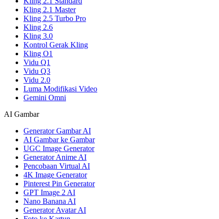
Kling 2.1 Standard
Kling 2.1 Master
Kling 2.5 Turbo Pro
Kling 2.6
Kling 3.0
Kontrol Gerak Kling
Kling O1
Vidu Q1
Vidu Q3
Vidu 2.0
Luma Modifikasi Video
Gemini Omni
AI Gambar
Generator Gambar AI
AI Gambar ke Gambar
UGC Image Generator
Generator Anime AI
Pencobaan Virtual AI
4K Image Generator
Pinterest Pin Generator
GPT Image 2 AI
Nano Banana AI
Generator Avatar AI
Foto ke Kartun