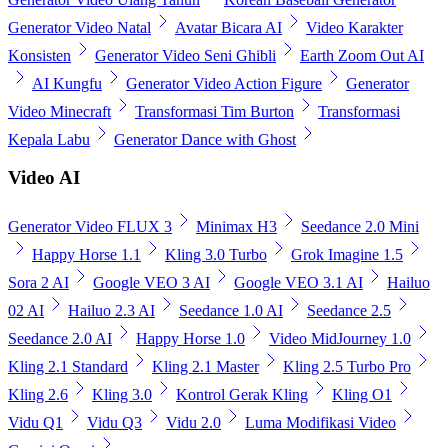
Generator Video Natal
Avatar Bicara AI
Video Karakter
Konsisten
Generator Video Seni Ghibli
Earth Zoom Out AI
AI Kungfu
Generator Video Action Figure
Generator
Video Minecraft
Transformasi Tim Burton
Transformasi
Kepala Labu
Generator Dance with Ghost
Video AI
Generator Video FLUX 3
Minimax H3
Seedance 2.0 Mini
Happy Horse 1.1
Kling 3.0 Turbo
Grok Imagine 1.5
Sora 2 AI
Google VEO 3 AI
Google VEO 3.1 AI
Hailuo
02 AI
Hailuo 2.3 AI
Seedance 1.0 AI
Seedance 2.5
Seedance 2.0 AI
Happy Horse 1.0
Video MidJourney 1.0
Kling 2.1 Standard
Kling 2.1 Master
Kling 2.5 Turbo Pro
Kling 2.6
Kling 3.0
Kontrol Gerak Kling
Kling O1
Vidu Q1
Vidu Q3
Vidu 2.0
Luma Modifikasi Video