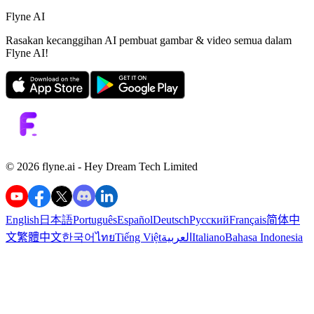
Flyne AI
Rasakan kecanggihan AI pembuat gambar & video semua dalam
Flyne AI!
©️ 2026 flyne.ai -
Hey Dream Tech Limited
English
日本語
Português
Español
Deutsch
Русский
Français
简体中
文
繁體中文
한국어
ไทย
Tiếng Việt
العربية
Italiano
Bahasa Indonesia