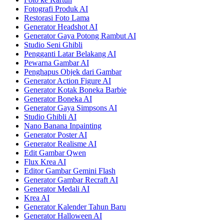
Fotografi Produk AI
Restorasi Foto Lama
Generator Headshot AI
Generator Gaya Potong Rambut AI
Studio Seni Ghibli
Pengganti Latar Belakang AI
Pewarna Gambar AI
Penghapus Objek dari Gambar
Generator Action Figure AI
Generator Kotak Boneka Barbie
Generator Boneka AI
Generator Gaya Simpsons AI
Studio Ghibli AI
Nano Banana Inpainting
Generator Poster AI
Generator Realisme AI
Edit Gambar Qwen
Flux Krea AI
Editor Gambar Gemini Flash
Generator Gambar Recraft AI
Generator Medali AI
Krea AI
Generator Kalender Tahun Baru
Generator Halloween AI