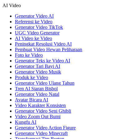
AI Video
Generator Video AI
Referensi ke Video
Generator Video TikTok
UGC Video Generator
AI Video ke Video
Peningkat Resolusi Video AI
Pembuat Video Hewan Peliharaan
Foto ke Video
Generator Teks ke Video AI
Generator Tari Bayi AI
Generator Video Musik
Produk ke Video
Generator Video Ulang Tahun
Tren AI Siaran Bisbol
Generator Video Natal
Avatar Bicara AI
Video Karakter Konsisten
Generator Video Seni Ghibli
Video Zoom Out Bumi
Kungfu AI
Generator Video Action Figure
Generator Video Minecraft
Transformasi Tim Burton