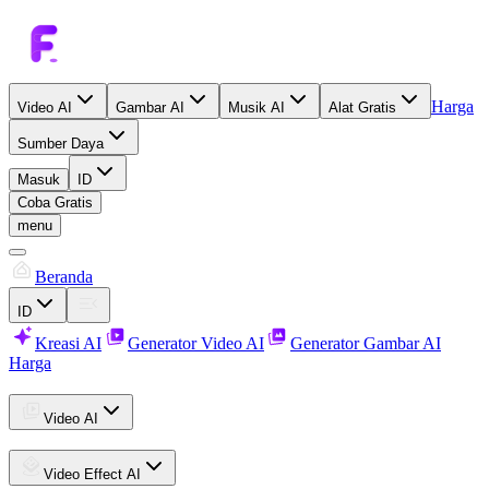
Harga
Video AI
Gambar AI
Musik AI
Alat Gratis
Sumber Daya
Masuk
ID
Coba Gratis
menu
Beranda
ID
Kreasi AI
Generator Video AI
Generator Gambar AI
Harga
Video AI
Video Effect AI