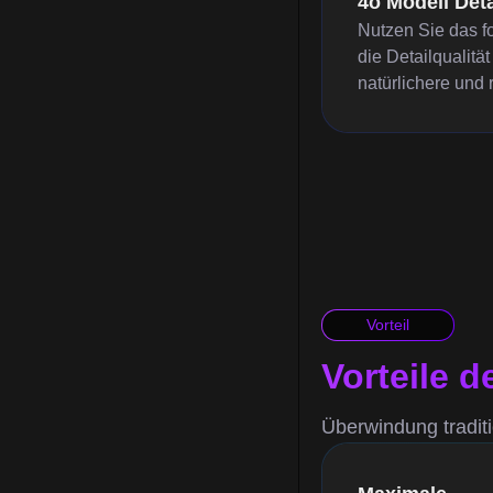
4o Modell Det
Nutzen Sie das fo
die Detailqualitä
natürlichere und r
Vorteil
Vorteile d
Überwindung traditi