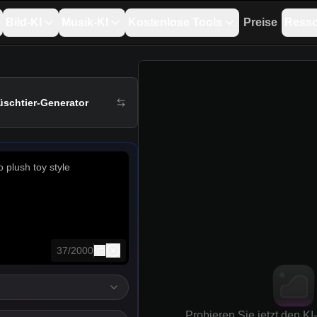
Bild-KI
Musik-KI
Kostenlose Tools
Preise
Ress
üschtier-Generator
Kopieren
37
/
2000
Probieren Sie jetzt den KI