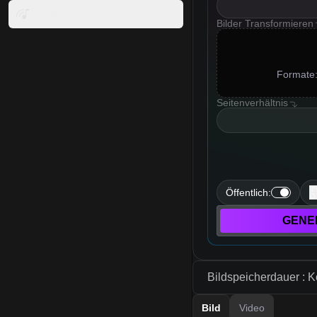
Musik-KI
Bilder Transformieren
Formate:
Seitenverhältnis
resolution
Öffentlich
:
GENE
Bildspeicherdauer : K
Bild
Video