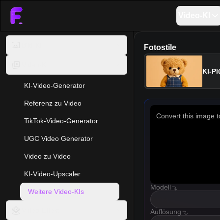
Video-KI
Bild-KI
Fotostile
Video-KI
KI-Pl
KI-Video-Generator
Referenz zu Video
TikTok-Video-Generator
UGC Video Generator
Video zu Video
KI-Video-Upscaler
Modell
Weitere Video-KIs
imageModelOption
Video-Effekt
Auflösung
mediaResolution