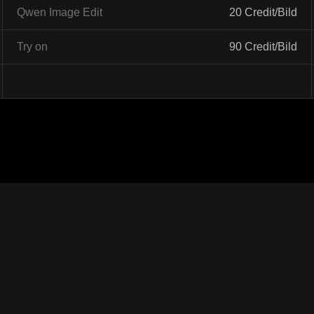
Qwen Image Edit
20 Credit/Bild
Try on
90 Credit/Bild