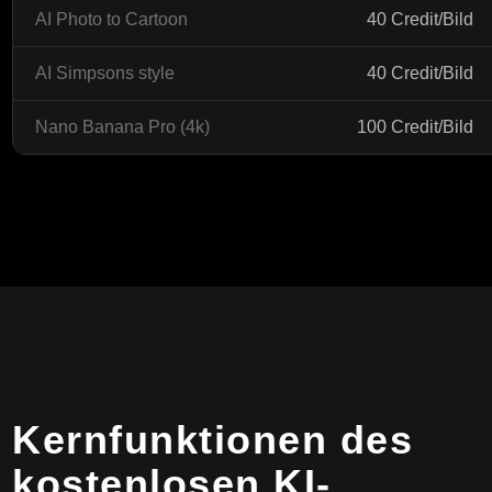
AI Photo to Cartoon
40 Credit/Bild
AI Simpsons style
40 Credit/Bild
Nano Banana Pro (4k)
100 Credit/Bild
Kernfunktionen des
kostenlosen KI-