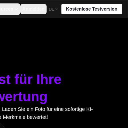
ourcen
Anmelden
Kostenlose Testversion
DE
t für Ihre
wertung
aden Sie ein Foto für eine sofortige KI-
re Merkmale bewertet!