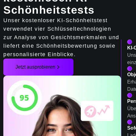
Schönheitstests
Unser kostenloser KI-Schönheitstest
verwendet vier Schlüsseltechnologien
zur Analyse von Gesichtsmerkmalen und
liefert eine Schönheitsbewertung sowie
KI-
personalisierte Einblicke.
Unse
ein
Jetzt ausprobieren
Obj
Erha
Date
Per
Übe
Ans
Sof
Lade