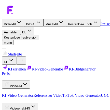
Preise
Video-KI
Bild-KI
Musik-KI
Kostenlose Tools
Anmelden
DE
Kostenlose Testversion
menu
Startseite
DE
KI erstellen
KI-Video-Generator
KI-Bildgenerator
Preise
Video-KI
KI-Video-Generator
Referenz zu Video
TikTok-Video-Generator
UGC 
Videoeffekt-KI