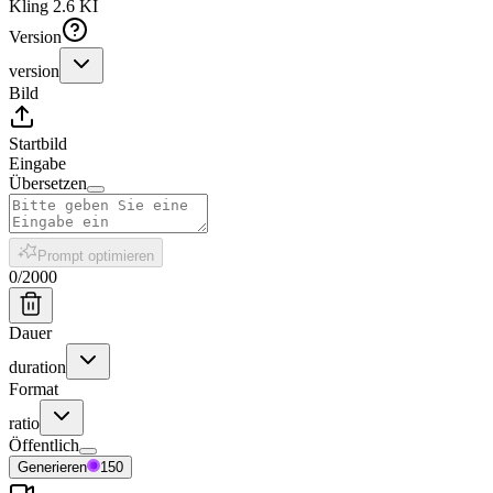
Kling 2.6 KI
Version
version
Bild
Startbild
Eingabe
Übersetzen
Prompt optimieren
0
/
2000
Dauer
duration
Format
ratio
Öffentlich
Generieren
150