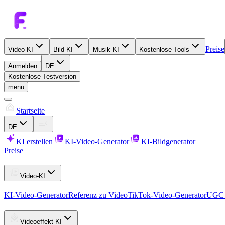
Preise
Video-KI
Bild-KI
Musik-KI
Kostenlose Tools
Anmelden
DE
Kostenlose Testversion
menu
Startseite
DE
KI erstellen
KI-Video-Generator
KI-Bildgenerator
Preise
Video-KI
KI-Video-Generator
Referenz zu Video
TikTok-Video-Generator
UGC 
Videoeffekt-KI