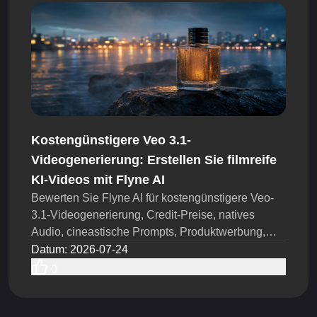
Kostengünstigere Veo 3.1-
Videogenerierung: Erstellen Sie filmreife
KI-Videos mit Flyne AI
Bewerten Sie Flyne AI für kostengünstigere Veo-
3.1-Videogenerierung, Credit-Preise, natives
Audio, cineastische Prompts, Produktwerbung,
Modelltests und kostensparende Schritte.
Datum
:
2026-07-24
0