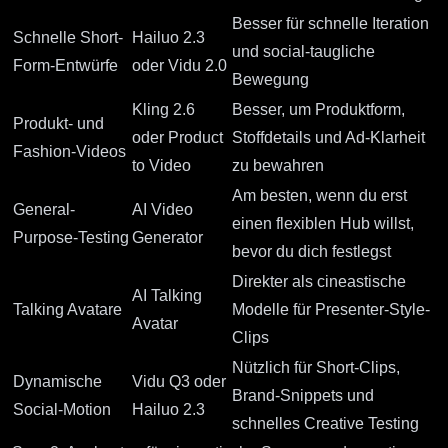
Besser für schnelle Iteration
Schnelle Short-
Hailuo 2.3
und social-taugliche
Form-Entwürfe
oder
Vidu 2.0
Bewegung
Kling 2.6
Besser, um Produktform,
Produkt- und
oder
Product
Stoffdetails und Ad-Klarheit
Fashion-Videos
to Video
zu bewahren
Am besten, wenn du erst
General-
AI Video
einen flexiblen Hub willst,
Purpose-Testing
Generator
bevor du dich festlegst
Direkter als cineastische
AI Talking
Talking Avatare
Modelle für Presenter-Style-
Avatar
Clips
Nützlich für Short-Clips,
Dynamische
Vidu Q3
oder
Brand-Snippets und
Social-Motion
Hailuo 2.3
schnelles Creative Testing