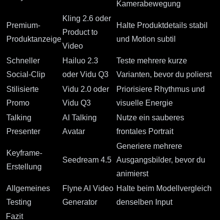
Kamerabewegung
Kling 2.6 oder
Premium-
Halte Produktdetails stabil
Product to
Produktanzeige
und Motion subtil
Video
Schneller
Hailuo 2.3
Teste mehrere kurze
Social-Clip
oder Vidu Q3
Varianten, bevor du polierst
Stilisierte
Vidu 2.0 oder
Priorisiere Rhythmus und
Promo
Vidu Q3
visuelle Energie
Talking
AI Talking
Nutze ein sauberes
Presenter
Avatar
frontales Portrait
Generiere mehrere
Keyframe-
Seedream 4.5
Ausgangsbilder, bevor du
Erstellung
animierst
Allgemeines
Flyne AI Video
Halte beim Modellvergleich
Testing
Generator
denselben Input
Fazit