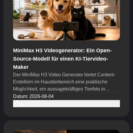
MiniMax H3 Videogenerator: Ein Open-
Source-Modell für einen KI-Tiervideo-
Maker
Der MiniMax H3 Video Generator bietet Content-
Erstellern im Haustierbereich eine praktische
Möglichkeit, ein aussagekräftiges Tierfoto in
mehrere Kurzvideo-Konzepte zu verwandeln. Als
Datum
:
2026-08-04
AI Pet Video Maker kann er TikTok-Creatorn, UGC-
0
Teams und Haustiermarken dabei helfen, mehr
Hooks, Aktionen, Kamerabewegungen und Story-
Ideen innerhalb desselben Produktionsbudgets zu
testen.