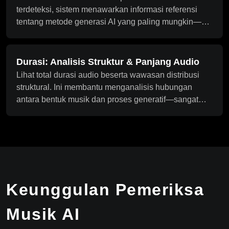
terdeteksi, sistem menawarkan informasi referensi
tentang metode generasi AI yang paling mungkin—
membantu platform atau admin memahami
bagaimana konten diproduksi serta mendukung
pelabelan konten atau manajemen kebijakan.
Durasi: Analisis Struktur & Panjang Audio
Lihat total durasi audio beserta wawasan distribusi
struktural. Ini membantu menganalisis hubungan
antara bentuk musik dan proses generatif—sangat
berguna saat memeriksa beberapa segmen atau
untuk skenario deteksi batch.
Keunggulan Pemeriksa
Musik AI