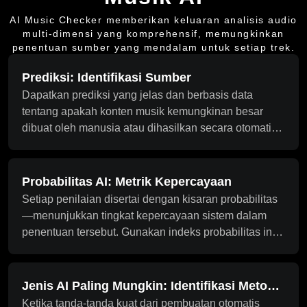
AI Music Checker memberikan keluaran analisis audio
multi-dimensi yang komprehensif, memungkinkan
penentuan sumber yang mendalam untuk setiap trek.
Prediksi: Identifikasi Sumber
Dapatkan prediksi yang jelas dan berbasis data
tentang apakah konten musik kemungkinan besar
dibuat oleh manusia atau dihasilkan secara otomatis.
Hasil didasarkan pada struktur keseluruhan,
karakteristik suara, dan analisis distribusi—berguna
untuk filter awal, manajemen risiko, dan pengambilan
Probabilitas AI: Metrik Kepercayaan
keputusan alur kerja.
Setiap penilaian disertai dengan kisaran probabilitas
—menunjukkan tingkat kepercayaan sistem dalam
penentuan tersebut. Gunakan indeks probabilitas ini
sebagai bantuan untuk peninjauan manual dan
pemrosesan bertingkat, mendukung evaluasi risiko
konten untuk platform dan audit hak cipta.
Jenis AI Paling Mungkin: Identifikasi Metode
Ketika tanda-tanda kuat dari pembuatan otomatis
Generasi