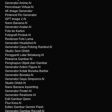
Generator Anime AI
Pencobaan Virtual AI
4K Image Generator
Pinterest Pin Generator
GPT Image 2 AI
Nano Banana AI
Generator Avatar AI
Foto ke Kartun
Fotografi Produk AI
Restorasi Foto Lama
Generator Headshot AI
Generator Gaya Potong Rambut AI
Studio Seni Ghibli
Pengganti Latar Belakang AI
Pewarna Gambar AI
Penghapus Objek dari Gambar
Generator Action Figure AI
Generator Kotak Boneka Barbie
Generator Boneka AI
Generator Gaya Simpsons AI
Studio Ghibli AI
Nano Banana Inpainting
Generator Poster AI
Generator Realisme AI
Edit Gambar Qwen
Flux Krea AI
Editor Gambar Gemini Flash
Generator Gambar Recraft AI