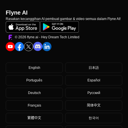
Flyne AI
Rasakan kecanggihan AI pembuat gambar & video semua dalam Flyne AI!
©️ 2026 flyne.ai -
Hey Dream Tech Limited
English
日本語
Português
Español
Deutsch
Русский
Français
简体中文
繁體中文
한국어