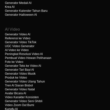
Generator Medali AI
Krea AI
Generator Kalender Tahun Baru
Generator Halloween AI
AI Video
Generator Video AI
Referensi ke Video
Generator Video TikTok
UGC Video Generator
AI Video ke Video
Peningkat Resolusi Video AI
Pembuat Video Hewan Peliharaan
Foto ke Video
Generator Teks ke Video AI
Generator Tari Bayi AI
Generator Video Musik
Produk ke Video
Generator Video Ulang Tahun
Tren AI Siaran Bisbol
Generator Video Natal
Avatar Bicara AI
Video Karakter Konsisten
Generator Video Seni Ghibli
Video Zoom Out Bumi
Kungfu AI