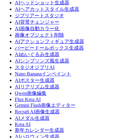
AIヘッドショット生成器
AIヘアカットスタイル生成器
ジブリアートスタジオ
AI背景チェンジャー
AI画像自動カラー化
画像オブジェクト削除
AIアクションフィギュア生成器
バービードールボックス生成器
AIぬいぐるみ生成器
AIシンプソンズ風生成器
スタジオジブリAI
Nano Bananaインペイント
AIポスター生成器
AIリアリズム生成器
Qwen画像編集
Flux Krea AI
Gemini Flash画像エディター
Recraft AI画像生成器
AIメダル生成器
Krea AI
新年カレンダー生成器
AIハロウィン生成器