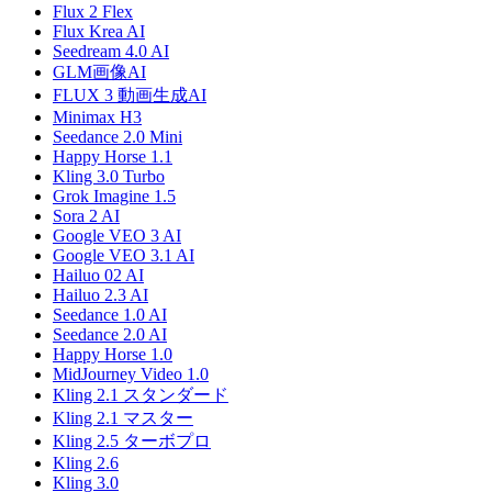
Flux 2 Flex
Flux Krea AI
Seedream 4.0 AI
GLM画像AI
FLUX 3 動画生成AI
Minimax H3
Seedance 2.0 Mini
Happy Horse 1.1
Kling 3.0 Turbo
Grok Imagine 1.5
Sora 2 AI
Google VEO 3 AI
Google VEO 3.1 AI
Hailuo 02 AI
Hailuo 2.3 AI
Seedance 1.0 AI
Seedance 2.0 AI
Happy Horse 1.0
MidJourney Video 1.0
Kling 2.1 スタンダード
Kling 2.1 マスター
Kling 2.5 ターボプロ
Kling 2.6
Kling 3.0