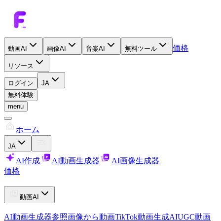
価格
動画AI
画像AI
音楽AI
無料ツール
リソース
ログイン
JA
無料体験
menu
ホーム
JA
AI作成
AI動画生成器
AI画像生成器
価格
動画AI
AI動画生成器
参照画像から動画
TikTok動画生成AI
UGC動画