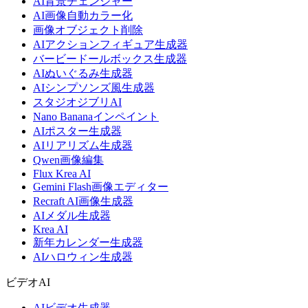
AI背景チェンジャー
AI画像自動カラー化
画像オブジェクト削除
AIアクションフィギュア生成器
バービードールボックス生成器
AIぬいぐるみ生成器
AIシンプソンズ風生成器
スタジオジブリAI
Nano Bananaインペイント
AIポスター生成器
AIリアリズム生成器
Qwen画像編集
Flux Krea AI
Gemini Flash画像エディター
Recraft AI画像生成器
AIメダル生成器
Krea AI
新年カレンダー生成器
AIハロウィン生成器
ビデオAI
AIビデオ生成器