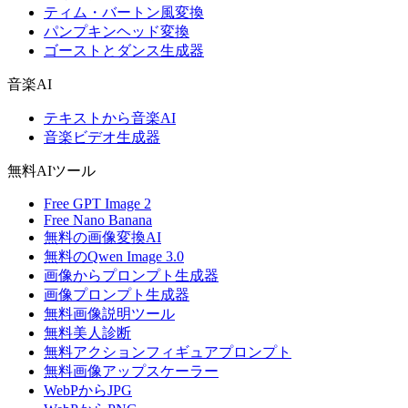
ティム・バートン風変換
パンプキンヘッド変換
ゴーストとダンス生成器
音楽AI
テキストから音楽AI
音楽ビデオ生成器
無料AIツール
Free GPT Image 2
Free Nano Banana
無料の画像変換AI
無料のQwen Image 3.0
画像からプロンプト生成器
画像プロンプト生成器
無料画像説明ツール
無料美人診断
無料アクションフィギュアプロンプト
無料画像アップスケーラー
WebPからJPG