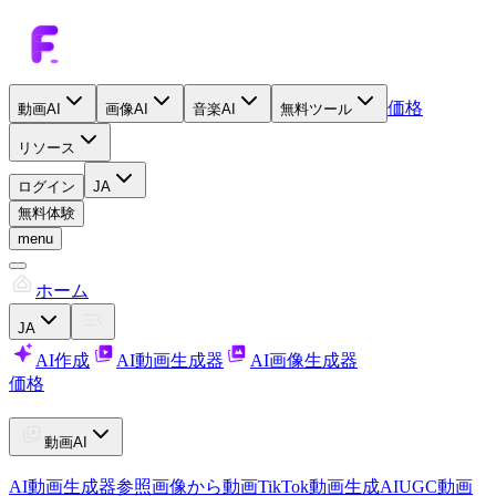
価格
動画AI
画像AI
音楽AI
無料ツール
リソース
ログイン
JA
無料体験
menu
ホーム
JA
AI作成
AI動画生成器
AI画像生成器
価格
動画AI
AI動画生成器
参照画像から動画
TikTok動画生成AI
UGC動画