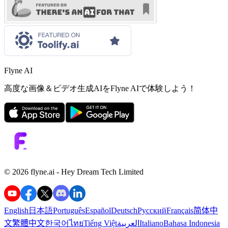
Flyne AI
高度な画像＆ビデオ生成AIをFlyne AIで体験しよう！
©️ 2026 flyne.ai -
Hey Dream Tech Limited
English
日本語
Português
Español
Deutsch
Русский
Français
简体中
文
繁體中文
한국어
ไทย
Tiếng Việt
العربية
Italiano
Bahasa Indonesia