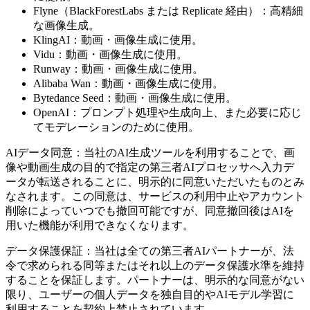
Flyne（BlackForestLabs または Replicate 経由）：高精細
な画像生成。
KlingAI：動画・画像生成に使用。
Vidu：動画・画像生成に使用。
Runway：動画・画像生成に使用。
Alibaba Wan：動画・画像生成に使用。
Bytedance Seed：動画・画像生成に使用。
OpenAI：プロンプト処理や生成向上、また必要に応じ
てモデレーションのために使用。
AIデータ同意：当社のAI生成ツールを利用することで、画
像や動画生成の目的で指定の第三者AIプロセッサへ入力デ
ータが転送されることに、明示的に同意いただいたものとみ
なされます。この同意は、サービスの利用中止やアカウント
削除によっていつでも撤回可能ですが、同意撤回後はAIを
用いた機能が利用できなくなります。
データ保護保証：当社は全ての第三者AIパートナーが、法
令で求められる同等またはそれ以上のデータ保護水準を維持
することを保証します。パートナーは、明示的な同意がない
限り、ユーザーの個人データを独自目的やAIモデル学習に
利用することを契約上禁止されています。