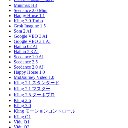
Minimax H3
Seedance 2.0 Mini
Happy Horse 1.1
Kling 3.0 Turbo
Grok Imagine 1.5
Sora 2 AI
Google VEO 3 AI
Google VEO 3.1 AI
Hailuo 02 AI
Hailuo 2.3 AI
Seedance 1.0 AI
Seedance 2.5
Seedance 2.0 AI
Happy Horse 1.0
MidJourney Video 1.0
Kling 2.1 スタンダード
Kling 2.1 マスター
Kling 2.5 ターボプロ
Kling 2.6
Kling 3.0
Kling モーションコントロール
Kling O1
Vidu Q1
Vidu Q3