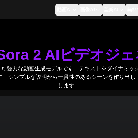
動画AI
画像AI
音楽AI
無料
のSora 2 AIビデオ
AIが開発した強力な動画生成モデルです。テキストをダイナ
に、シンプルな説明から一貫性のあるシーンを作り出し
します。