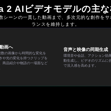
ra 2 AIビデオモデルの主
から複数シーンの一貫した動画まで、多次元的な創作
ランスを維持します。
動画へ
音声と映像の同期生成
複数の画像から時間的な変化を
環境音や会話、アクション効
きや光の変化を持つクリップを
動生成し、ビデオのリズムに
。商品紹介や物語の一場面など
で没入感を高めます。
。