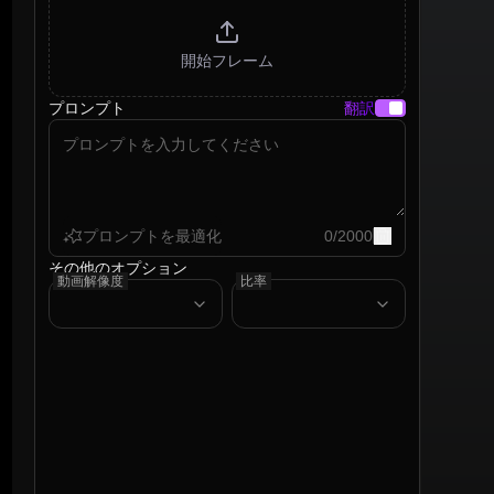
開始フレーム
プロンプト
翻訳
プロンプトを最適化
0
/
2000
その他のオプション
動画解像度
比率