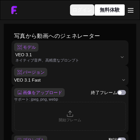
ログイン
無料体験
men
写真から動画へのジェネレーター
モデル
model
VEO 3.1
ネイティブ音声、高精度なプロンプト
バージョン
VEO 3.1 Fast
画像をアップロード
終了フレーム
サポート: jpeg, png, webp
開始フレーム