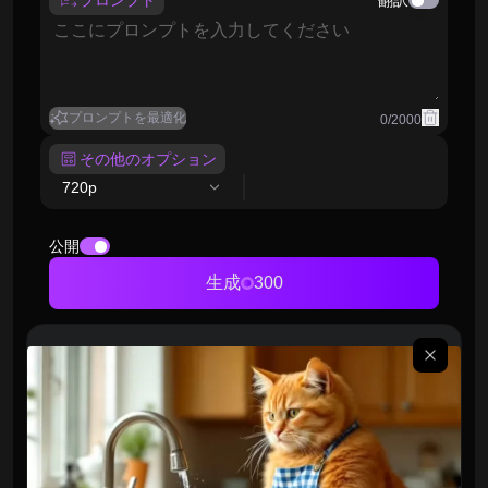
プロンプト
翻訳
プロンプトを最適化
0
/
2000
その他のオプション
720p
公開
生成
300