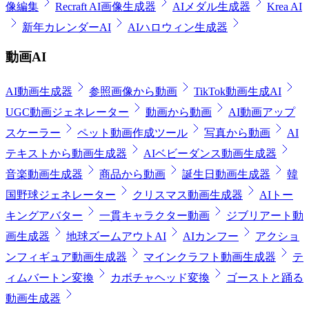
像編集
Recraft AI画像生成器
AIメダル生成器
Krea AI
新年カレンダーAI
AIハロウィン生成器
動画AI
AI動画生成器
参照画像から動画
TikTok動画生成AI
UGC動画ジェネレーター
動画から動画
AI動画アップ
スケーラー
ペット動画作成ツール
写真から動画
AI
テキストから動画生成器
AIベビーダンス動画生成器
音楽動画生成器
商品から動画
誕生日動画生成器
韓
国野球ジェネレーター
クリスマス動画生成器
AIトー
キングアバター
一貫キャラクター動画
ジブリアート動
画生成器
地球ズームアウトAI
AIカンフー
アクショ
ンフィギュア動画生成器
マインクラフト動画生成器
テ
ィムバートン変換
カボチャヘッド変換
ゴーストと踊る
動画生成器