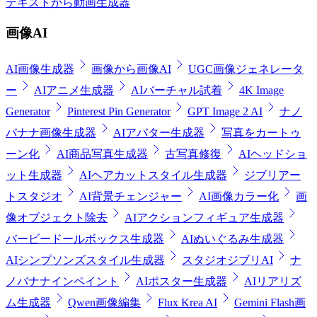
テキストから動画生成器
画像AI
AI画像生成器
画像から画像AI
UGC画像ジェネレータ
ー
AIアニメ生成器
AIバーチャル試着
4K Image
Generator
Pinterest Pin Generator
GPT Image 2 AI
ナノ
バナナ画像生成器
AIアバター生成器
写真をカートゥ
ーン化
AI商品写真生成器
古写真修復
AIヘッドショ
ット生成器
AIヘアカットスタイル生成器
ジブリアー
トスタジオ
AI背景チェンジャー
AI画像カラー化
画
像オブジェクト除去
AIアクションフィギュア生成器
バービードールボックス生成器
AIぬいぐるみ生成器
AIシンプソンズスタイル生成器
スタジオジブリAI
ナ
ノバナナインペイント
AIポスター生成器
AIリアリズ
ム生成器
Qwen画像編集
Flux Krea AI
Gemini Flash画