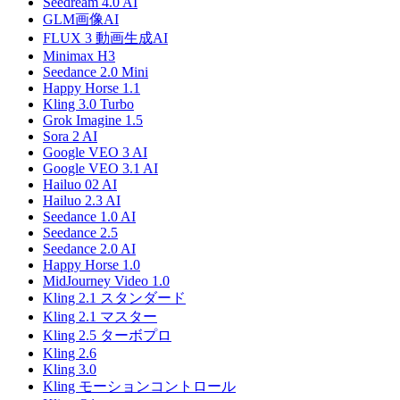
Seedream 4.0 AI
GLM画像AI
FLUX 3 動画生成AI
Minimax H3
Seedance 2.0 Mini
Happy Horse 1.1
Kling 3.0 Turbo
Grok Imagine 1.5
Sora 2 AI
Google VEO 3 AI
Google VEO 3.1 AI
Hailuo 02 AI
Hailuo 2.3 AI
Seedance 1.0 AI
Seedance 2.5
Seedance 2.0 AI
Happy Horse 1.0
MidJourney Video 1.0
Kling 2.1 スタンダード
Kling 2.1 マスター
Kling 2.5 ターボプロ
Kling 2.6
Kling 3.0
Kling モーションコントロール