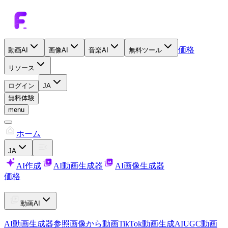
価格
動画AI
画像AI
音楽AI
無料ツール
リソース
ログイン
JA
無料体験
menu
ホーム
JA
AI作成
AI動画生成器
AI画像生成器
価格
動画AI
AI動画生成器
参照画像から動画
TikTok動画生成AI
UGC動画