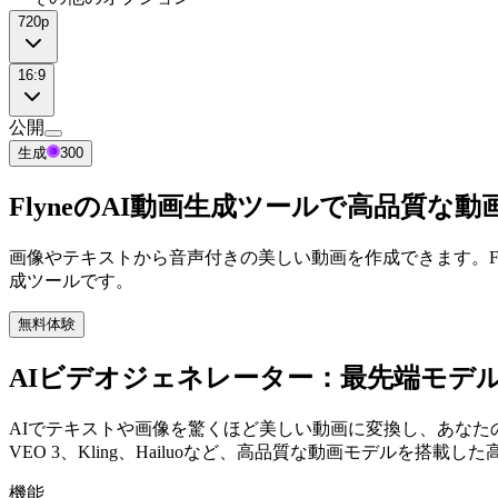
720p
16:9
公開
生成
300
FlyneのAI動画生成ツールで高品質な動
画像やテキストから音声付きの美しい動画を作成できます。Flyneの
成ツールです。
無料体験
AIビデオジェネレーター：最先端モデ
AIでテキストや画像を驚くほど美しい動画に変換し、あなたの
VEO 3、Kling、Hailuoなど、高品質な動画モデルを搭載
機能