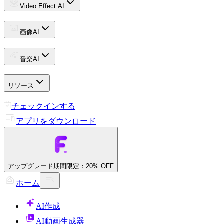
Video Effect AI
画像AI
音楽AI
リソース
チェックインする
アプリをダウンロード
アップグレード
期間限定：20% OFF
ホーム
AI作成
AI動画生成器