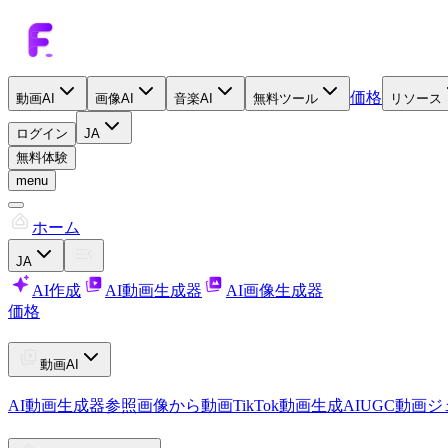
価格
動画AI
画像AI
音楽AI
無料ツール
リソース
ログイン
JA
無料体験
menu
ホーム
JA
AI作成
AI動画生成器
AI画像生成器
価格
動画AI
AI動画生成器
参照画像から動画
TikTok動画生成AI
UGC動画