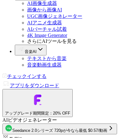
AI画像生成器
画像から画像AI
UGC画像ジェネレーター
AIアニメ生成器
AIバーチャル試着
4K Image Generator
さらにAIツールを見る
音楽AI
テキストから音楽
音楽動画生成器
チェックインする
アプリをダウンロード
アップグレード
期間限定：20% OFF
AIビデオジェネレーター
Seedance 2.0シリーズ 720pが今なら最低
$0.57
/
動画