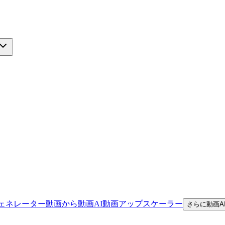
ジェネレーター
動画から動画
AI動画アップスケーラー
さらに動画A