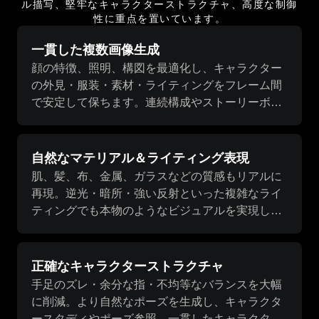
ル描写、堅牢なキャラクターストラクチャ、高度な制御
性に重点を置いています。
一貫した複数画像生成
顔の特徴、照明、構図を最適化し、キャラクター
の外見・服装・素材・ライティングをフレーム間
で安定して保ちます。連続構成やストーリーボー
ド、ビジュアルシリーズに最適です。
自然なマテリアル＆ライティング表現
肌、髪、布、金属、ガラスなどの質感もリアルに
再現。逆光・暗所・強い反射といった複雑なライ
ティングでも本物のようなビジュアルを実現し、
後処理の必要性を最小限に抑えます。
正確なキャラクターストラクチャ
手足のズレ・余分な指・不均等なバランスを大幅
に削減。より自然なポーズを生成し、キャラクタ
ースタディやポーズ参照、一貫したキャラクター