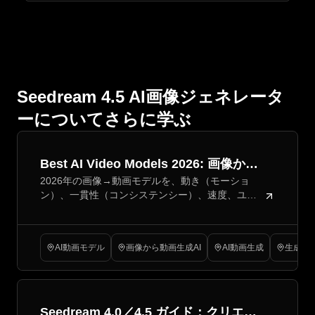
Seedream 4.5 AI画像ジェネレータ
ーについてさらに学ぶ
Best AI Video Models 2026: 画像から
2026年の画像→動画モデルを、動き（モーショ
動画生成の究極ガイド
ン）、一貫性（コンシステンシー）、速度、ユー
スケース別に比較し、さらにクリエイターがすぐ
使える動画クリップを作るための実践的なFlyne AI
ワークフローを紹介してください。
AI動画モデル
画像から動画生成AI
AI動画生成
生成AI
Seedream 4.0／4.5 ガイド：クリエイ