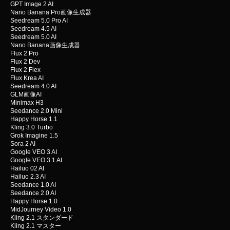
GPT Image 2 AI
Nano Banana Pro画像生成器
Seedream 5.0 Pro AI
Seedream 4.5 AI
Seedream 5.0 AI
Nano Banana画像生成器
Flux 2 Pro
Flux 2 Dev
Flux 2 Flex
Flux Krea AI
Seedream 4.0 AI
GLM画像AI
Minimax H3
Seedance 2.0 Mini
Happy Horse 1.1
Kling 3.0 Turbo
Grok Imagine 1.5
Sora 2 AI
Google VEO 3 AI
Google VEO 3.1 AI
Hailuo 02 AI
Hailuo 2.3 AI
Seedance 1.0 AI
Seedance 2.0 AI
Happy Horse 1.0
MidJourney Video 1.0
Kling 2.1 スタンダード
Kling 2.1 マスター