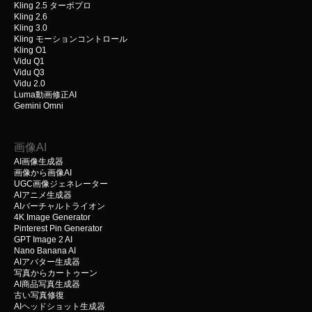
Kling 2.5 ターボプロ
Kling 2.6
Kling 3.0
Kling モーションコントロール
Kling O1
Vidu Q1
Vidu Q3
Vidu 2.0
Luma動画修正AI
Gemini Omni
画像AI
AI画像生成器
画像から画像AI
UGC画像ジェネレーター
AIアニメ生成器
AIバーチャルトライオン
4K Image Generator
Pinterest Pin Generator
GPT Image 2 AI
Nano Banana AI
AIアバター生成器
写真からカートゥーン
AI商品写真生成器
古い写真修復
AIヘッドショット生成器