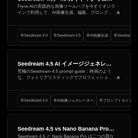
Flyne AIの実践的な画像ツールハブを今すぐオンラ
ター向け最適なAI画像ワークフロー
インで利用して、AI画像生成、編集、プロンプ
ト、クリエイター向けワークフローにおける
Seedream 4.0および4.5の使い方を学びましょ
う。
Seedream 4.0
Seedream 4.5
AI画像生成
Seedream A
Seedream 4.5 AI イメージジェネレー
究極のSeedream 4.5 prompt guide：映画のよう
ターのためのベスト10プロンプト
な、フォトリアリスティックでプロフェッショナ
ルな画像を作成するための10の最高のプロンプト
スタイル、ヒント、例を紹介します。
Seedream 4.5
AI画像ジェネレーター
プロンプトガイド
Seedream 4.5 vs Nano Banana Pro：
Seedream 4.5 と Nano Banana Pro は二つの異な
どのAIビジュアルツールがあなたのク