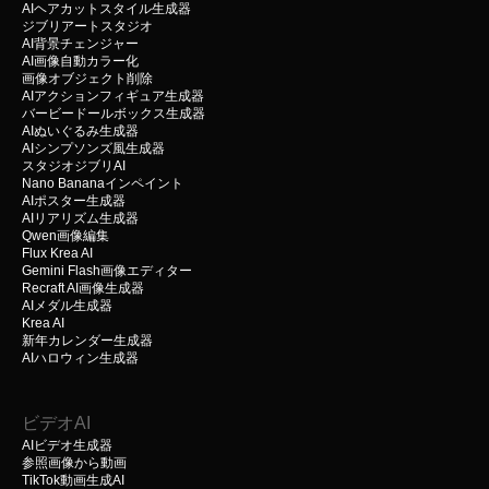
AIヘアカットスタイル生成器
ジブリアートスタジオ
AI背景チェンジャー
AI画像自動カラー化
画像オブジェクト削除
AIアクションフィギュア生成器
バービードールボックス生成器
AIぬいぐるみ生成器
AIシンプソンズ風生成器
スタジオジブリAI
Nano Bananaインペイント
AIポスター生成器
AIリアリズム生成器
Qwen画像編集
Flux Krea AI
Gemini Flash画像エディター
Recraft AI画像生成器
AIメダル生成器
Krea AI
新年カレンダー生成器
AIハロウィン生成器
ビデオAI
AIビデオ生成器
参照画像から動画
TikTok動画生成AI