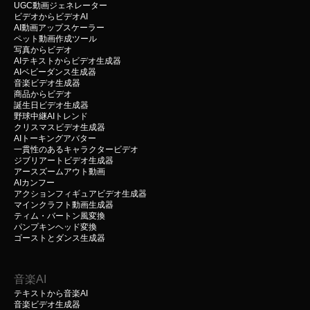
UGC動画ジェネレーター
ビデオからビデオAI
AI動画アップスケーラー
ペット動画作成ツール
写真からビデオ
AIテキストからビデオ生成器
AIベビーダンス生成器
音楽ビデオ生成器
商品からビデオ
誕生日ビデオ生成器
野球中継AIトレンド
クリスマスビデオ生成器
AIトーキングアバター
一貫性のあるキャラクタービデオ
ジブリアートビデオ生成器
アースズームアウト動画
AIカンフー
アクションフィギュアビデオ生成器
マインクラフト動画生成器
ティム・バートン風変換
パンプキンヘッド変換
ゴーストとダンス生成器
音楽AI
テキストから音楽AI
音楽ビデオ生成器