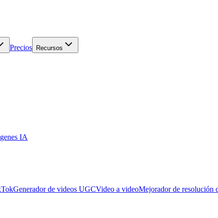
Precios
Recursos
genes IA
kTok
Generador de videos UGC
Video a video
Mejorador de resolución 