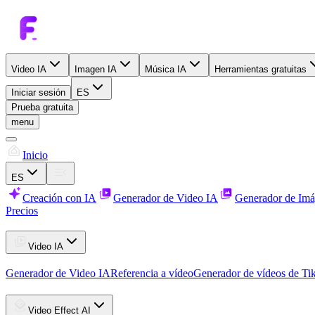
Video IA
Imagen IA
Música IA
Herramientas gratuitas
Iniciar sesión
ES
Prueba gratuita
menu
Inicio
ES
Creación con IA
Generador de Video IA
Generador de Imá
Precios
Video IA
Generador de Video IA
Referencia a vídeo
Generador de vídeos de Ti
Video Effect AI