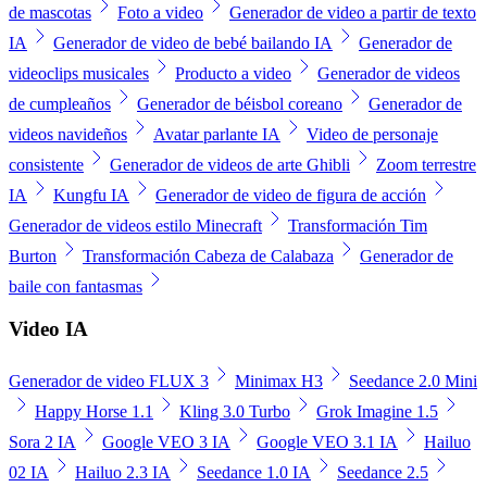
de mascotas
Foto a video
Generador de video a partir de texto
IA
Generador de video de bebé bailando IA
Generador de
videoclips musicales
Producto a video
Generador de videos
de cumpleaños
Generador de béisbol coreano
Generador de
videos navideños
Avatar parlante IA
Video de personaje
consistente
Generador de videos de arte Ghibli
Zoom terrestre
IA
Kungfu IA
Generador de video de figura de acción
Generador de videos estilo Minecraft
Transformación Tim
Burton
Transformación Cabeza de Calabaza
Generador de
baile con fantasmas
Video IA
Generador de video FLUX 3
Minimax H3
Seedance 2.0 Mini
Happy Horse 1.1
Kling 3.0 Turbo
Grok Imagine 1.5
Sora 2 IA
Google VEO 3 IA
Google VEO 3.1 IA
Hailuo
02 IA
Hailuo 2.3 IA
Seedance 1.0 IA
Seedance 2.5