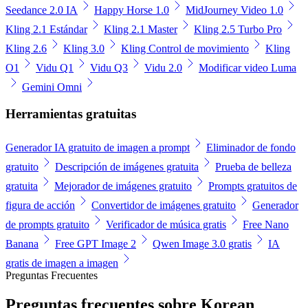
Seedance 2.0 IA
Happy Horse 1.0
MidJourney Video 1.0
Kling 2.1 Estándar
Kling 2.1 Master
Kling 2.5 Turbo Pro
Kling 2.6
Kling 3.0
Kling Control de movimiento
Kling
O1
Vidu Q1
Vidu Q3
Vidu 2.0
Modificar video Luma
Gemini Omni
Herramientas gratuitas
Generador IA gratuito de imagen a prompt
Eliminador de fondo
gratuito
Descripción de imágenes gratuita
Prueba de belleza
gratuita
Mejorador de imágenes gratuito
Prompts gratuitos de
figura de acción
Convertidor de imágenes gratuito
Generador
de prompts gratuito
Verificador de música gratis
Free Nano
Banana
Free GPT Image 2
Qwen Image 3.0 gratis
IA
gratis de imagen a imagen
Preguntas Frecuentes
Preguntas frecuentes sobre Korean