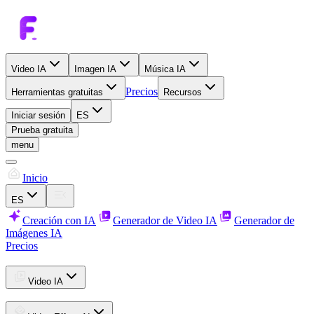
Video IA
Imagen IA
Música IA
Precios
Herramientas gratuitas
Recursos
Iniciar sesión
ES
Prueba gratuita
menu
Inicio
ES
Creación con IA
Generador de Video IA
Generador de
Imágenes IA
Precios
Video IA