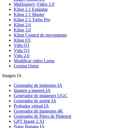
MidJourney Video 1.0
Kling 2.1 Estándar
Kling 2.1 Master
Kling 2.5 Turbo Pro
Kling 2.6
Kling 3.0
Kling Control de movimiento
Kling O1
Vidu Q1
Vidu Q3
Vidu 2.0
Modificar video Luma
Gemini Omni
Imagen IA
Generador de imágenes IA
Imagen a imagen IA
Generador de imágenes UGC
Generador de anime IA
Probador virtual IA
Generador de imágenes 4K
Generador de Pines de Pinterest
GPT Image 2 AI
Nano Banana IA