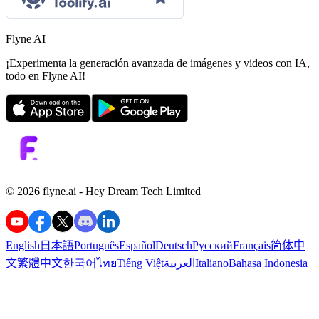
Flyne AI
¡Experimenta la generación avanzada de imágenes y videos con IA,
todo en Flyne AI!
©️ 2026 flyne.ai -
Hey Dream Tech Limited
English
日本語
Português
Español
Deutsch
Русский
Français
简体中
文
繁體中文
한국어
ไทย
Tiếng Việt
العربية
Italiano
Bahasa Indonesia