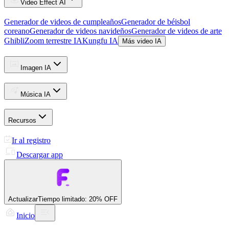
Video Effect AI
Generador de videos de cumpleaños
Generador de béisbol
coreano
Generador de videos navideños
Generador de videos de arte
Ghibli
Zoom terrestre IA
Kungfu IA
Más video IA
Imagen IA
Música IA
Recursos
Ir al registro
Descargar app
Actualizar
Tiempo limitado: 20% OFF
Inicio