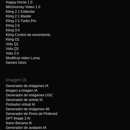
Happy Horse 1.0
MidJourney Video 1.0
Kling 2.1 Estándar
Kling 2.1 Master
Kling 2.5 Turbo Pro
Kling 2.6
Kling 3.0
Kling Control de movimiento
Kling O1
Vidu Q1
Vidu Q3
Vidu 2.0
Modificar video Luma
Gemini Omni
Imagen IA
Generador de imágenes IA
Imagen a imagen IA
Generador de imágenes UGC
Generador de anime IA
Probador virtual IA
Generador de imágenes 4K
Generador de Pines de Pinterest
GPT Image 2 AI
Nano Banana IA
Generador de avatares IA