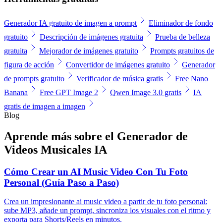
Generador IA gratuito de imagen a prompt
Eliminador de fondo
gratuito
Descripción de imágenes gratuita
Prueba de belleza
gratuita
Mejorador de imágenes gratuito
Prompts gratuitos de
figura de acción
Convertidor de imágenes gratuito
Generador
de prompts gratuito
Verificador de música gratis
Free Nano
Banana
Free GPT Image 2
Qwen Image 3.0 gratis
IA
gratis de imagen a imagen
Blog
Aprende más sobre el Generador de
Videos Musicales IA
Cómo Crear un AI Music Video Con Tu Foto
Personal (Guía Paso a Paso)
Crea un impresionante ai music video a partir de tu foto personal:
sube MP3, añade un prompt, sincroniza los visuales con el ritmo y
exporta para Shorts/Reels en minutos.