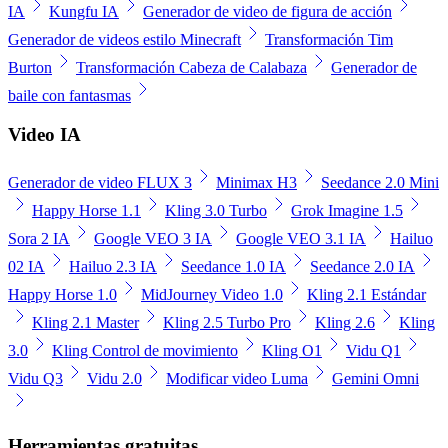
IA
Kungfu IA
Generador de video de figura de acción
Generador de videos estilo Minecraft
Transformación Tim
Burton
Transformación Cabeza de Calabaza
Generador de
baile con fantasmas
Video IA
Generador de video FLUX 3
Minimax H3
Seedance 2.0 Mini
Happy Horse 1.1
Kling 3.0 Turbo
Grok Imagine 1.5
Sora 2 IA
Google VEO 3 IA
Google VEO 3.1 IA
Hailuo
02 IA
Hailuo 2.3 IA
Seedance 1.0 IA
Seedance 2.0 IA
Happy Horse 1.0
MidJourney Video 1.0
Kling 2.1 Estándar
Kling 2.1 Master
Kling 2.5 Turbo Pro
Kling 2.6
Kling
3.0
Kling Control de movimiento
Kling O1
Vidu Q1
Vidu Q3
Vidu 2.0
Modificar video Luma
Gemini Omni
Herramientas gratuitas