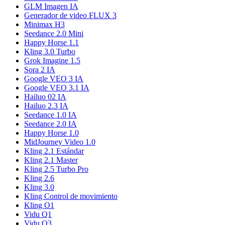
GLM Imagen IA
Generador de video FLUX 3
Minimax H3
Seedance 2.0 Mini
Happy Horse 1.1
Kling 3.0 Turbo
Grok Imagine 1.5
Sora 2 IA
Google VEO 3 IA
Google VEO 3.1 IA
Hailuo 02 IA
Hailuo 2.3 IA
Seedance 1.0 IA
Seedance 2.0 IA
Happy Horse 1.0
MidJourney Video 1.0
Kling 2.1 Estándar
Kling 2.1 Master
Kling 2.5 Turbo Pro
Kling 2.6
Kling 3.0
Kling Control de movimiento
Kling O1
Vidu Q1
Vidu Q3