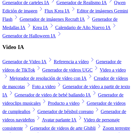
Generador de carteles IA
Generador de Realismo IA
Qwen
Edición de imagen
Flux Krea IA
Editor de imágenes Gemini
Flash
Generador de imágenes Recraft IA
Generador de
Medallas IA
Krea IA
Calendario de Año Nuevo IA
Generador de Halloween IA
Video IA
Generador de Video IA
Referencia a vídeo
Generador de
vídeos de TikTok
Generador de videos UGC
Video a video
Mejorador de resolución de vídeo con IA
Creador de vídeos
de mascotas
Foto a video
Generador de video a partir de texto
IA
Generador de video de bebé bailando IA
Generador de
videoclips musicales
Producto a video
Generador de videos
de cumpleaños
Generador de béisbol coreano
Generador de
videos navideños
Avatar parlante IA
Video de personaje
consistente
Generador de videos de arte Ghibli
Zoom terrestre