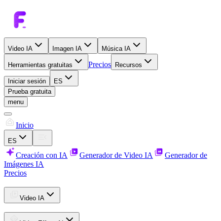
Video IA
Imagen IA
Música IA
Precios
Herramientas gratuitas
Recursos
Iniciar sesión
ES
Prueba gratuita
menu
Inicio
ES
Creación con IA
Generador de Video IA
Generador de
Imágenes IA
Precios
Video IA