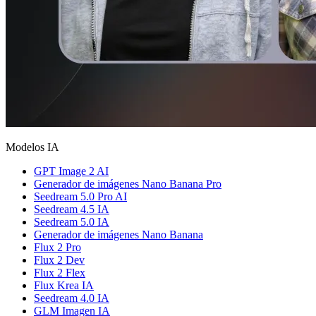
Modelos IA
GPT Image 2 AI
Generador de imágenes Nano Banana Pro
Seedream 5.0 Pro AI
Seedream 4.5 IA
Seedream 5.0 IA
Generador de imágenes Nano Banana
Flux 2 Pro
Flux 2 Dev
Flux 2 Flex
Flux Krea IA
Seedream 4.0 IA
GLM Imagen IA