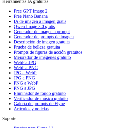
Herramientas IA gratuitas
Free GPT Image 2
Free Nano Banana
IA de imagen a imagen gratis
Qwen Image 3.0 gratis
Generador de imagen a prompt
Generador de prompts de imagen
Descripción de imagen gratuita
Prueba de belleza gratuita
Prompts de figuras de acción gratuitos
Mejorador de imágenes gratuito
WebP a JPG
WebP a PNG
JPG a WebP
JPG a PNG
PNG a WebP
PNG a JPG
Eliminador de fondo gratuito
Verificador de música gratuito
Galería de prompts de Flyne
Artículos y noticias
Soporte