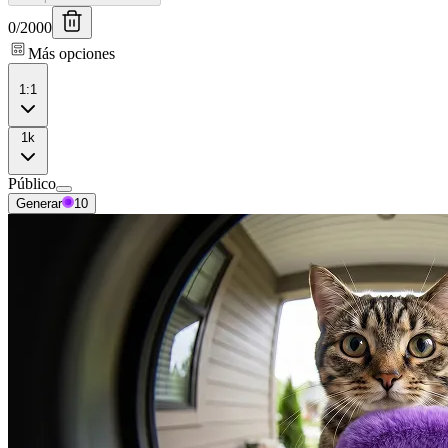
0
/
2000
Más opciones
1:1
1k
Público
Generar
10