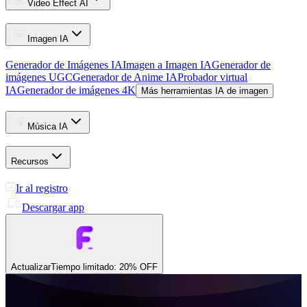
Video Effect AI
Imagen IA
Generador de Imágenes IA
Imagen a Imagen IA
Generador de
imágenes UGC
Generador de Anime IA
Probador virtual
IA
Generador de imágenes 4K
Más herramientas IA de imagen
Música IA
Recursos
Ir al registro
Descargar app
Actualizar
Tiempo limitado: 20% OFF