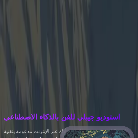
استوديو جيبلي للفن بالذكاء الاصطناعي
استوديو جيبلي للفن هو أداة عبر الإنترنت مدعومة بتقنية Flux AI