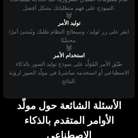
النموذج على فهم متطلباتك بشكل أفضل.
توليد الأمر
انقر على زر 'توليد'، وسيعالج النظام طلبك ويُنشئ أمرًا
محسَّنًا.
استخدام الأمر
طبّق الأمر المُوَلَّد على نموذج توليد الصور بالذكاء
الاصطناعي أو استخدمه مباشرةً في مولّد الصور لرؤية
النتائج.
الأسئلة الشائعة حول مولّد
الأوامر المتقدم بالذكاء
الاصطناعي