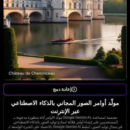
Château de Chenonceau
إعادة دمج
مولّد أوامر الصور المجاني بالذكاء الاصطناعي
عبر الإنترنت
مولّد الأوامر أداة متطورة مدعومة بـ Google Gemini AI، مصممة لمساعدة
المستخدمين على إنشاء أوامر فعّالة لنماذج توليد الصور بالذكاء الاصطناعي.
بالاعتماد على الخبرة الواسعة لـ Google Gemini AI في مجال توليد الصور، تُبسّط