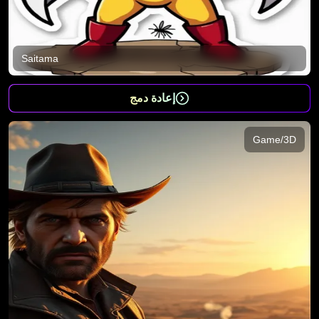
Saitama
إعادة دمج
Game/3D