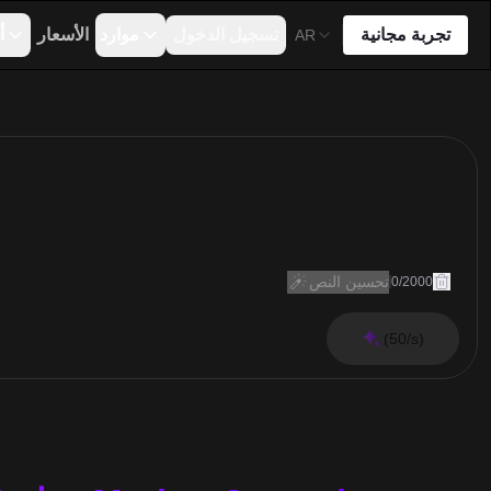
تجربة مجانية
تسجيل الدخول
موارد
الأسعار
أ
AR
تحسين النص
0
/
2000
(50/s)