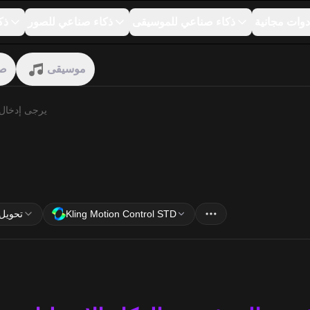
دوات مجانية
ذكاء صناعي للموسيقى
ذكاء صناعي للصور
ذك
موسيقى
صو
model
Kling Motion Control STD
تحويل 