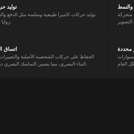
والنمط
توليد ح
م متحركة
توليد حركات كاميرا طبيعية وسلسة مثل الدفع وا
زوايا ثابتة أو لقطات ثابتة.
 محددة
اتساق ا
سسوارات
الحفاظ على حركات الشخصية الأصلية والتعبيرات وا
البناء البصري، مما يضمن التماسك البصري دون فقدان الإطارات.