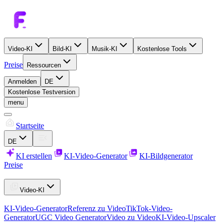
Video-KI
Bild-KI
Musik-KI
Kostenlose Tools
Preise
Ressourcen
Anmelden
DE
Kostenlose Testversion
menu
Startseite
DE
KI erstellen
KI-Video-Generator
KI-Bildgenerator
Preise
Video-KI
KI-Video-Generator
Referenz zu Video
TikTok-Video-
Generator
UGC Video Generator
Video zu Video
KI-Video-Upscaler