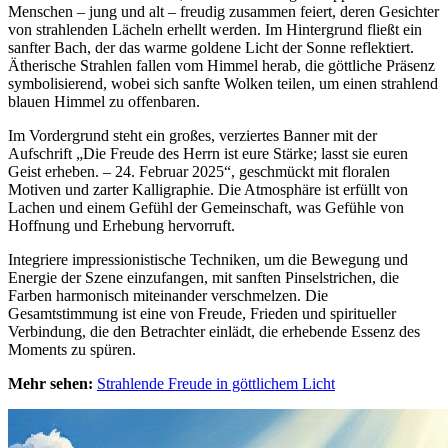
Menschen – jung und alt – freudig zusammen feiert, deren Gesichter
von strahlenden Lächeln erhellt werden. Im Hintergrund fließt ein
sanfter Bach, der das warme goldene Licht der Sonne reflektiert.
Ätherische Strahlen fallen vom Himmel herab, die göttliche Präsenz
symbolisierend, wobei sich sanfte Wolken teilen, um einen strahlend
blauen Himmel zu offenbaren.
Im Vordergrund steht ein großes, verziertes Banner mit der
Aufschrift „Die Freude des Herrn ist eure Stärke; lasst sie euren
Geist erheben. – 24. Februar 2025“, geschmückt mit floralen
Motiven und zarter Kalligraphie. Die Atmosphäre ist erfüllt von
Lachen und einem Gefühl der Gemeinschaft, was Gefühle von
Hoffnung und Erhebung hervorruft.
Integriere impressionistische Techniken, um die Bewegung und
Energie der Szene einzufangen, mit sanften Pinselstrichen, die
Farben harmonisch miteinander verschmelzen. Die
Gesamtstimmung ist eine von Freude, Frieden und spiritueller
Verbindung, die den Betrachter einlädt, die erhebende Essenz des
Moments zu spüren.
Mehr sehen:
Strahlende Freude in göttlichem Licht