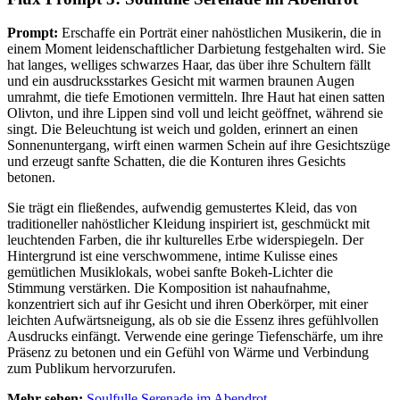
Prompt:
Erschaffe ein Porträt einer nahöstlichen Musikerin, die in
einem Moment leidenschaftlicher Darbietung festgehalten wird. Sie
hat langes, welliges schwarzes Haar, das über ihre Schultern fällt
und ein ausdrucksstarkes Gesicht mit warmen braunen Augen
umrahmt, die tiefe Emotionen vermitteln. Ihre Haut hat einen satten
Olivton, und ihre Lippen sind voll und leicht geöffnet, während sie
singt. Die Beleuchtung ist weich und golden, erinnert an einen
Sonnenuntergang, wirft einen warmen Schein auf ihre Gesichtszüge
und erzeugt sanfte Schatten, die die Konturen ihres Gesichts
betonen.
Sie trägt ein fließendes, aufwendig gemustertes Kleid, das von
traditioneller nahöstlicher Kleidung inspiriert ist, geschmückt mit
leuchtenden Farben, die ihr kulturelles Erbe widerspiegeln. Der
Hintergrund ist eine verschwommene, intime Kulisse eines
gemütlichen Musiklokals, wobei sanfte Bokeh-Lichter die
Stimmung verstärken. Die Komposition ist nahaufnahme,
konzentriert sich auf ihr Gesicht und ihren Oberkörper, mit einer
leichten Aufwärtsneigung, als ob sie die Essenz ihres gefühlvollen
Ausdrucks einfängt. Verwende eine geringe Tiefenschärfe, um ihre
Präsenz zu betonen und ein Gefühl von Wärme und Verbindung
zum Publikum hervorzurufen.
Mehr sehen:
Soulfulle Serenade im Abendrot