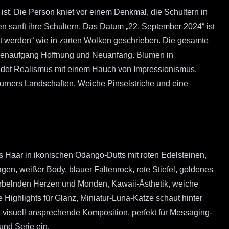
 ist. Die Person kniet vor einem Denkmal, die Schultern in
 sanft ihre Schultern. Das Datum „22. September 2024“ ist
stet werden“ wie in zarten Wolken geschrieben. Die gesamte
onnenaufgang Hoffnung und Neuanfang. Blumen in
bindet Realismus mit einem Hauch von Impressionismus,
Turners Landschaften. Weiche Pinselstriche und eine
s Haar in ikonischen Odango-Dutts mit roten Edelsteinen,
agen, weißer Body, blauer Faltenrock, rote Stiefel, goldenes
wirbelnden Herzen und Monden, Kawaii-Ästhetik, weiche
e Highlights für Glanz, Miniatur-Luna-Katze schaut hinter
visuell ansprechende Komposition, perfekt für Messaging-
nd Serie ein.