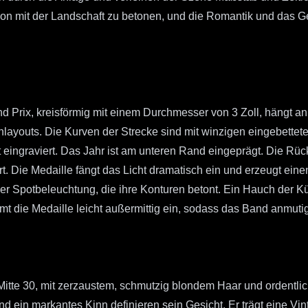
ion mit der Landschaft zu betonen, und die Romantik und das G
Prix, kreisförmig mit einem Durchmesser von 3 Zoll, hängt an e
enlayouts. Die Kurven der Strecke sind mit winzigen eingebet
t eingraviert. Das Jahr ist am unteren Rand eingeprägt. Die Rü
 Die Medaille fängt das Licht dramatisch ein und erzeugt einen l
er Spotbeleuchtung, die ihre Konturen betont. Ein Hauch der Kü
t die Medaille leicht außermittig ein, sodass das Band anmutig 
Mitte 30, mit zerzaustem, schmutzig blondem Haar und ordentl
 ein markantes Kinn definieren sein Gesicht. Er trägt eine Vi