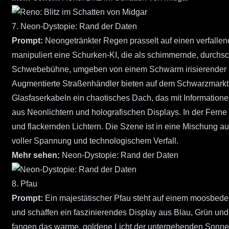
7. Neon-Dystopie: Rand der Daten
Prompt:
Neongetränkter Regen prasselt auf einen verfalle
manipuliert eine Schurken-KI, die als schimmernde, durchsc
Schwebebühne, umgeben von einem Schwarm irisierender Nan
Augmentierte Straßenhändler bieten auf dem Schwarzmarkt 
Glasfaserkabeln ein chaotisches Dach, das mit Informationen 
aus Neonlichtern und holografischen Displays. In der Fer
und flackernden Lichtern. Die Szene ist in eine Mischung au
voller Spannung und technologischem Verfall.
Mehr sehen:
Neon-Dystopie: Rand der Daten
8. Pfau
Prompt:
Ein majestätischer Pfau steht auf einem moosbedec
und schaffen ein faszinierendes Display aus Blau, Grün und 
fangen das warme, goldene Licht der untergehenden Sonne e