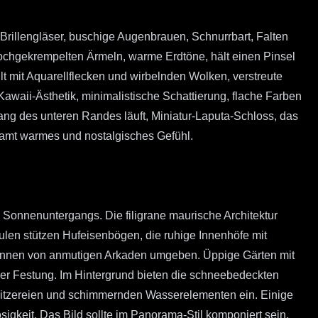
 Brillengläser, buschige Augenbrauen, Schnurrbart, Falten
ochgekrempelten Ärmeln, warme Erdtöne, hält einen Pinsel
 mit Aquarellflecken und wirbelnden Wolken, verstreute
Kawaii-Ästhetik, minimalistische Schattierung, flache Farben
ntlang des unteren Randes läuft, Miniatur-Laputa-Schloss, das
gesamt warmes und nostalgisches Gefühl.
Sonnenuntergangs. Die filigrane maurische Architektur
len stützen Hufeisenbögen, die ruhige Innenhöfe mit
brunnen von anmutigen Arkaden umgeben. Üppige Gärten mit
der Festung. Im Hintergrund bieten die schneebedeckten
hnitzereien und schimmernden Wasserelementen ein. Einige
igkeit. Das Bild sollte im Panorama-Stil komponiert sein,