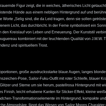
rauernde Figur zeigt, die in weiches, ätherisches Licht getaucht
stende Hände aus einem nebligen Hintergrund auf und berühren
ie Worte „Selig sind, die da Leid tragen, denn sie sollen getrö
enem Licht, das durchbricht. In der Ferne symbolisiert ein S
en den Kreislauf von Leben und Erneuerung. Der Kunststil ver
ouguereau kombiniert mit der leuchtenden Qualität von J.M.W. 
denz und spirituellem Trost.
Proportionen, große ausdrucksstarke blaue Augen, langes blonde
szeichen-Pose, Sailor-Fuku-Outfit mit roter Schleife, blauer Kr
 Glitzer und Sterne um sie herum, pastellrosa Hintergrund mit 
 Finish, leicht erhabene Kanten für Sticker-Effekt, kleine weiß
ädchen-Transformationselemente im Hintergrund, kompakte und 
sche Atmosphäre, fängt das Wesen von Sailor Moons Charakter u