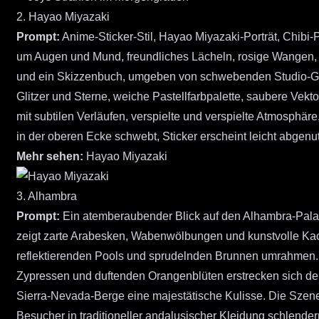
2. Hayao Miyazaki
Prompt:
Anime-Sticker-Stil, Hayao Miyazaki-Porträt, Chibi-
um Augen und Mund, freundliches Lächeln, rosige Wangen, 
und ein Skizzenbuch, umgeben von schwebenden Studio-Ghibl
Glitzer und Sterne, weiche Pastellfarbpalette, saubere Vekt
mit subtilen Verläufen, verspielte und verspielte Atmosphäre
in der oberen Ecke schwebt, Sticker erscheint leicht abgenut
Mehr sehen:
Hayao Miyazaki
3. Alhambra
Prompt:
Ein atemberaubender Blick auf den Alhambra-Palas
zeigt zarte Arabesken, Wabenwölbungen und kunstvolle Kach
reflektierenden Pools und sprudelnden Brunnen umrahmen. 
Zypressen und duftenden Orangenblüten erstrecken sich den
Sierra-Nevada-Berge eine majestätische Kulisse. Die Szene
Besucher in traditioneller andalusischer Kleidung schlender