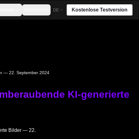
ourcen
Anmelden
Kostenlose Testversion
DE
der — 22. September 2024
emberaubende KI-generierte