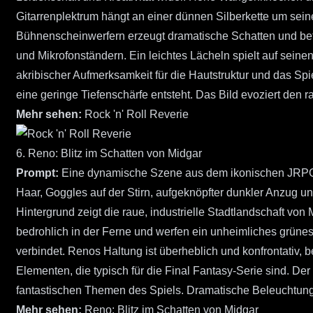
Gitarrenplektrum hängt an einer dünnen Silberkette um sein
Bühnenscheinwerfern erzeugt dramatische Schatten und beto
und Mikrofonständern. Ein leichtes Lächeln spielt auf seinen
akribischer Aufmerksamkeit für die Hautstruktur und das S
eine geringe Tiefenschärfe entsteht. Das Bild evoziert den 
Mehr sehen:
Rock 'n' Roll Reverie
6. Reno: Blitz im Schatten von Midgar
Prompt:
Eine dynamische Szene aus dem ikonischen JRPG Fin
Haar, Goggles auf der Stirn, aufgeknöpfter dunkler Anzug un
Hintergrund zeigt die raue, industrielle Stadtlandschaft v
bedrohlich in der Ferne und werfen ein unheimliches grünes 
verbindet. Renos Haltung ist überheblich und konfrontativ, 
Elementen, die typisch für die Final Fantasy-Serie sind. De
fantastischen Themen des Spiels. Dramatische Beleuchtung
Mehr sehen:
Reno: Blitz im Schatten von Midgar