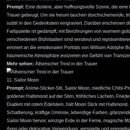
Prompt:
Eine düstere, aber hoffnungsvolle Szene, die eine t
Trauer gebeugt. Um sie herum tauchen durchscheinende, trö
subtil in den Gedenkstein eingraviert. Darüber erscheinen d
Farbpalette ist gedämpft, mit Berührungen von warmem gold
verschiedenen Blühstadien sind verstreut und repräsentier
erinnert an die emotionalen Porträts von William-Adolphe B
träumerische Atmosphäre evozieren ein Gefühl von Transzen
Mehr sehen:
Ätherischer Trost in der Trauer
11. Sailor Moon
Prompt:
Anime-Sticker-Stil, Sailor Moon, niedliche Chibi-
goldener Halbmond auf der Stirn, fröhliches Lächeln, Frieden
Diadem mit rotem Edelstein, hält Moon Stick mit Halbmond,
Schattierung, kräftige Umrisse, lebendige Farben, glänzendes
Sailor Moon hervor, winzige Erde in der Ferne, magische M
Apps oder dekorative Verwendung, verspielte und energeti