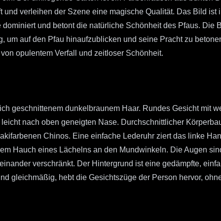
nd verleihen der Szene eine magische Qualität. Das Bild ist im
e dominiert und betont die natürliche Schönheit des Pfaus. Die B
, um auf den Pfau hinaufzublicken und seine Pracht zu betonen.
 von opulentem Verfall und zeitloser Schönheit.
tlich geschnittenem dunkelbraunem Haar. Rundes Gesicht mit w
 leicht nach oben geneigten Nase. Durchschnittlicher Körperba
kifarbenen Chinos. Eine einfache Lederuhr ziert das linke Hand
einem Hauch eines Lächelns an den Mundwinkeln. Die Augen sind 
neinander verschränkt. Der Hintergrund ist eine gedämpfte, ein
und gleichmäßig, hebt die Gesichtszüge der Person hervor, ohne