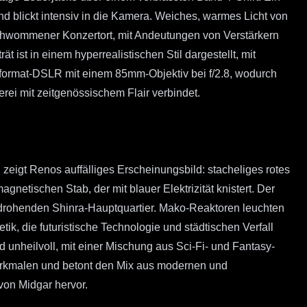
d blickt intensiv in die Kamera. Weiches, warmes Licht von
schwommener Konzertort, mit Andeutungen von Verstärkern
 ist in einem hyperrealistischen Stil dargestellt, mit
llformat-DSLR mit einem 85mm-Objektiv bei f/2.8, wodurch
erei mit zeitgenössischem Flair verbindet.
eigt Renos auffälliges Erscheinungsbild: stacheliges rotes
netischen Stab, der mit blauer Elektrizität knistert. Der
em drohenden Shinra-Hauptquartier. Mako-Reaktoren leuchten
ik, die futuristische Technologie und städtischen Verfall
 unheilvoll, mit einer Mischung aus Sci-Fi- und Fantasy-
n Merkmalen und betont den Mix aus modernen und
on Midgar hervor.