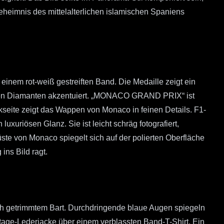
eheimnis des mittelalterlichen islamischen Spaniens
inem rot-weiß gestreiften Band. Die Medaille zeigt ein
teten Diamanten akzentuiert. „MONACO GRAND PRIX“ ist
ckseite zeigt das Wappen von Monaco in feinen Details. F1-
uxuriösen Glanz. Sie ist leicht schräg fotografiert,
ste von Monaco spiegelt sich auf der polierten Oberfläche
ins Bild ragt.
ich getrimmtem Bart. Durchdringende blaue Augen spiegeln
ntage-Lederjacke über einem verblassten Band-T-Shirt. Ein