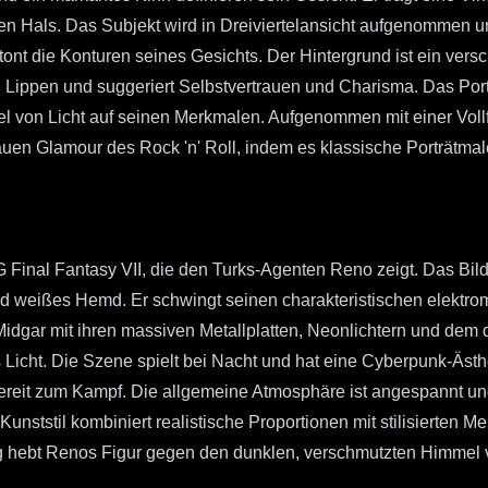
en Hals. Das Subjekt wird in Dreiviertelansicht aufgenommen un
nt die Konturen seines Gesichts. Der Hintergrund ist ein ver
 Lippen und suggeriert Selbstvertrauen und Charisma. Das Porträt
piel von Licht auf seinen Merkmalen. Aufgenommen mit einer Vo
rauen Glamour des Rock 'n' Roll, indem es klassische Porträtmal
al Fantasy VII, die den Turks-Agenten Reno zeigt. Das Bild z
d weißes Hemd. Er schwingt seinen charakteristischen elektromag
on Midgar mit ihren massiven Metallplatten, Neonlichtern und d
Licht. Die Szene spielt bei Nacht und hat eine Cyberpunk-Ästhet
bereit zum Kampf. Die allgemeine Atmosphäre ist angespannt und
r Kunststil kombiniert realistische Proportionen mit stilisierte
 hebt Renos Figur gegen den dunklen, verschmutzten Himmel v