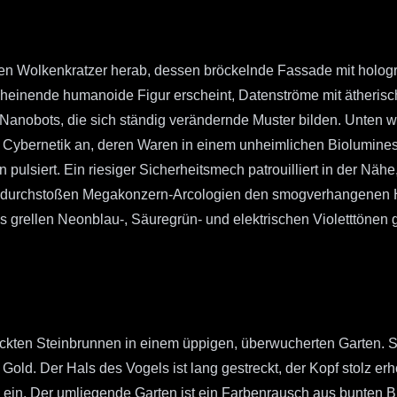
nen Wolkenkratzer herab, dessen bröckelnde Fassade mit holog
heinende humanoide Figur erscheint, Datenströme mit ätherische
obots, die sich ständig verändernde Muster bilden. Unten wim
Cybernetik an, deren Waren in einem unheimlichen Biolumines
pulsiert. Ein riesiger Sicherheitsmech patrouilliert in der Näh
ne durchstoßen Megakonzern-Arcologien den smogverhangenen H
s grellen Neonblau-, Säuregrün- und elektrischen Violetttönen 
kten Steinbrunnen in einem üppigen, überwucherten Garten. Se
Gold. Der Hals des Vogels ist lang gestreckt, der Kopf stolz e
in. Der umliegende Garten ist ein Farbenrausch aus bunten Bl