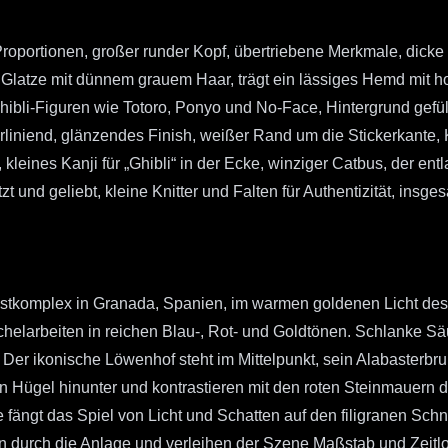
Proportionen, großer runder Kopf, übertriebene Merkmale, dicke
Glatze mit dünnem grauem Haar, trägt ein lässiges Hemd mit h
i-Figuren wie Totoro, Ponyo und No-Face, Hintergrund gefüllt
orliniend, glänzendes Finish, weißer Rand um die Stickerkante, 
, kleines Kanji für „Ghibli“ in der Ecke, winziger Catbus, der e
zt und geliebt, kleine Knitter und Falten für Authentizität, ins
tkomplex in Granada, Spanien, im warmen goldenen Licht des 
elarbeiten in reichen Blau-, Rot- und Goldtönen. Schlanke Säu
Der ikonische Löwenhof steht im Mittelpunkt, sein Alabaster
 Hügel hinunter und kontrastieren mit den roten Steinmauern 
 fängt das Spiel von Licht und Schatten auf den filigranen Sc
n durch die Anlage und verleihen der Szene Maßstab und Zeitlos