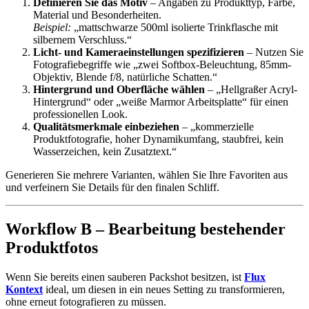
Definieren Sie das Motiv
– Angaben zu Produkttyp, Farbe,
Material und Besonderheiten.
Beispiel:
„mattschwarze 500ml isolierte Trinkflasche mit
silbernem Verschluss.“
Licht- und Kameraeinstellungen spezifizieren
– Nutzen Sie
Fotografiebegriffe wie „zwei Softbox-Beleuchtung, 85mm-
Objektiv, Blende f/8, natürliche Schatten.“
Hintergrund und Oberfläche wählen
– „Hellgraßer Acryl-
Hintergrund“ oder „weiße Marmor Arbeitsplatte“ für einen
professionellen Look.
Qualitätsmerkmale einbeziehen
– „kommerzielle
Produktfotografie, hoher Dynamikumfang, staubfrei, kein
Wasserzeichen, kein Zusatztext.“
Generieren Sie mehrere Varianten, wählen Sie Ihre Favoriten aus
und verfeinern Sie Details für den finalen Schliff.
Workflow B – Bearbeitung bestehender
Produktfotos
Wenn Sie bereits einen sauberen Packshot besitzen, ist
Flux
Kontext
ideal, um diesen in ein neues Setting zu transformieren,
ohne erneut fotografieren zu müssen.