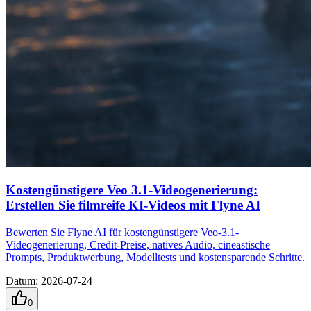
Kostengünstigere Veo 3.1-Videogenerierung:
Erstellen Sie filmreife KI-Videos mit Flyne AI
Bewerten Sie Flyne AI für kostengünstigere Veo-3.1-
Videogenerierung, Credit-Preise, natives Audio, cineastische
Prompts, Produktwerbung, Modelltests und kostensparende Schritte.
Datum
:
2026-07-24
0