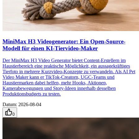
MiniMax H3 Videogenerator: Ein Open-Source-
Modell für einen KI-Tiervideo-Maker
Der MiniMax H3 Video Generator bietet Content-Erstellern im
Haustierbereich eine praktische Möglichkeit, ein aussagekräftiges
Tierfoto in mehrere Kurzvideo-Konzepte zu verwandeln. Als AI Pet
Video Maker kann er TikTok-Creatorn, UGC-Teams und
Haustiermarken dabei helfen, mehr Hooks, Aktionen,
Kamerabewegungen und Story-Ideen innerhalb desselben
Produktionsbudgets zu testen.
Datum
:
2026-08-04
0