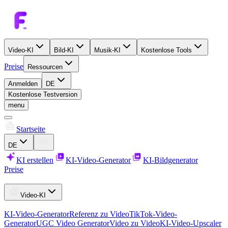
Video-KI
Bild-KI
Musik-KI
Kostenlose Tools
Preise
Ressourcen
Anmelden
DE
Kostenlose Testversion
menu
Startseite
DE
KI erstellen
KI-Video-Generator
KI-Bildgenerator
Preise
Video-KI
KI-Video-Generator
Referenz zu Video
TikTok-Video-
Generator
UGC Video Generator
Video zu Video
KI-Video-Upscaler