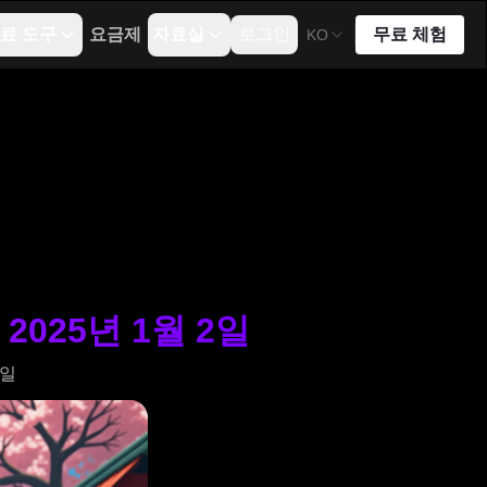
료 도구
요금제
자료실
로그인
무료 체험
KO
2025년 1월 2일
2일