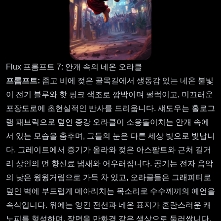
Flux 프롬프트 7: 안개 속의 네온 오라클
프롬프트:
좁고 비에 젖은 골목길에서 생동감 있는 네온 불빛
이 전기 블루와 핫 핑크 색조로 깜박이며 펄럭이고, 미끄러운
포장도로에 초현실적인 반사를 드리웁니다. 섀도우는 홀로그
램 패브릭으로 덮인 증강 오라클이 소용돌이치는 안개 속에
서 있는 모습을 춤추며, 그들의 눈은 다른 세상 빛으로 빛납니
다. 그레이트에서 증기가 올라와 젖은 아스팔트와 근처 길거
리 상인의 먼 향신료 냄새와 어우러집니다. 공기는 전자 음악
의 낮은 윙윙거림으로 가득 차 있고, 오라클들은 그래피티로
덮인 벽에 부드럽게 메아리치는 목소리로 수수께끼의 예언을
속삭입니다. 위에는 엉킨 전선과 네온 표지가 혼란스러운 캐
노피를 형성하며, 장면을 만화경 같은 색상으로 둘러쌉니다.