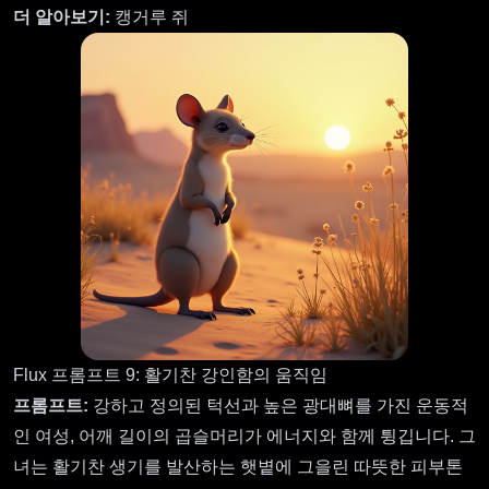
더 알아보기:
캥거루 쥐
Flux 프롬프트 9: 활기찬 강인함의 움직임
프롬프트:
강하고 정의된 턱선과 높은 광대뼈를 가진 운동적
인 여성, 어깨 길이의 곱슬머리가 에너지와 함께 튕깁니다. 그
녀는 활기찬 생기를 발산하는 햇볕에 그을린 따뜻한 피부톤