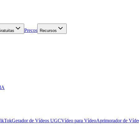
Preços
ratuitas
Recursos
 IA
TikTok
Gerador de Vídeos UGC
Vídeo para Vídeo
Aprimorador de Víde