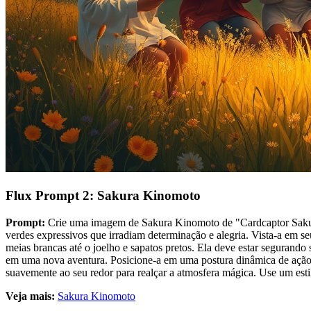
Flux Prompt 2: Sakura Kinomoto
Prompt:
Crie uma imagem de Sakura Kinomoto de "Cardcaptor Sakura"
verdes expressivos que irradiam determinação e alegria. Vista-a em s
meias brancas até o joelho e sapatos pretos. Ela deve estar segurand
em uma nova aventura. Posicione-a em uma postura dinâmica de ação, u
suavemente ao seu redor para realçar a atmosfera mágica. Use um esti
Veja mais:
Sakura Kinomoto