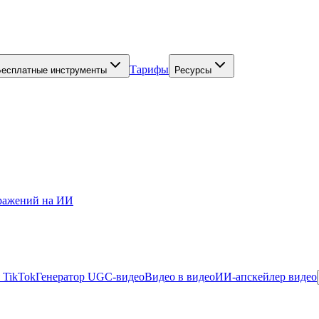
Тарифы
Бесплатные инструменты
Ресурсы
бражений на ИИ
 TikTok
Генератор UGC-видео
Видео в видео
ИИ-апскейлер видео