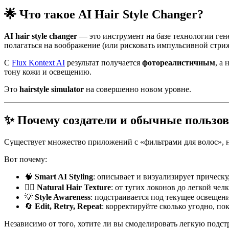
🌟 Что такое AI Hair Style Changer?
AI hair style changer
— это инструмент на базе технологии ген
полагаться на воображение (или рисковать импульсивной стри
С
Flux Kontext AI
результат получается
фотореалистичным
, а
тону кожи и освещению.
Это
hairstyle simulator
на совершенно новом уровне.
✨ Почему создатели и обычные пользова
Существует множество приложений с «фильтрами для волос», 
Вот почему:
🧠
Smart AI Styling
: описывает и визуализирует прическ
💇‍♀️
Natural Hair Texture
: от тугих локонов до легкой че
💡
Style Awareness
: подстраивается под текущее освещен
🔄
Edit, Retry, Repeat
: корректируйте сколько угодно, по
Независимо от того, хотите ли вы смоделировать легкую подстри