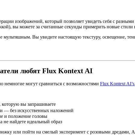
ерации изображений, который позволяет увидеть себя с разным
жкой), вы можете за считанные секунды примерить новые стили
 не мультяшным. Вы увидите настоящую текстуру, освещение, тен
тели любят Flux Kontext AI
но немногие могут сравниться с возможностями
Flux Kontext AI’s 
у, которую вы запрашиваете
лки — без искусственных наложений
ие и положение головы
ка не найдете идеальный образ
жку или пойти на смелый эксперимент с розовыми дредами, AI hai