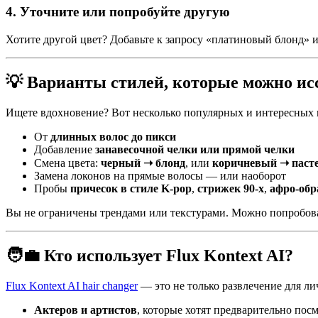
4. Уточните или попробуйте другую
Хотите другой цвет? Добавьте к запросу «платиновый блонд» и
💡 Варианты стилей, которые можно ис
Ищете вдохновение? Вот несколько популярных и интересных
От
длинных волос до пикси
Добавление
занавесочной челки или прямой челки
Смена цвета:
черный ➝ блонд
, или
коричневый ➝ паст
Замена локонов на прямые волосы — или наоборот
Пробы
причесок в стиле K-pop
,
стрижек 90-х
,
афро-обр
Вы не ограничены трендами или текстурами. Можно попробова
🧑‍💼 Кто использует Flux Kontext AI?
Flux Kontext AI hair changer
— это не только развлечение для л
Актеров и артистов
, которые хотят предварительно пос