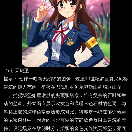
15.新天鹅堡
提示：
创作一幅新天鹅堡的图像，这座19世纪罗曼复兴风格
建筑的惊人范例，坐落在巴伐利亚阿尔卑斯山的崎岖山丘
上。捕捉城堡如童话般的尖顶和塔楼，饰有复杂的石雕和生
动的壁画。外立面应展示浅灰色和温暖米色石材的色调，与
攀爬上墙的深绿色常春藤形成对比。将城堡环绕在郁郁葱葱
的浓密森林中，附近的阿尔普湖的宁静蓝色反射出建筑的宏
伟。设定场景在黎明时分，柔和的金色光线照亮城堡，雾气