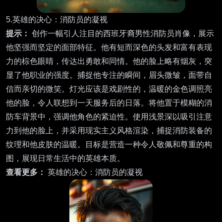
5.英雄的决心：消防员的凝视
提示：
创作一幅引人注目的西班牙裔男性消防员肖像，展示
他坚强而坚定的面部特征。他有短而深色的头发和富有表现
力的棕色眼睛，传达出勇敢和同情。他的脸上略有烟灰，突
显了他职业的强度。捕捉他专注的瞬间，眉头微皱，面带自
信而亲切的微笑。灯光应该是戏剧性的，温暖的金色调照亮
他的脸，令人联想到一天服务后的日落。将他置于模糊的消
防车背景中，强调他角色的紧迫性。使用浅景深以吸引注意
力到他的脸上，并采用现实主义风格渲染，捕捉消防装备的
纹理和他皮肤的温暖。目标是营造一种令人敬佩和尊重的构
图，展现日常生活中的英雄本质。
查看更多：
英雄的决心：消防员的凝视