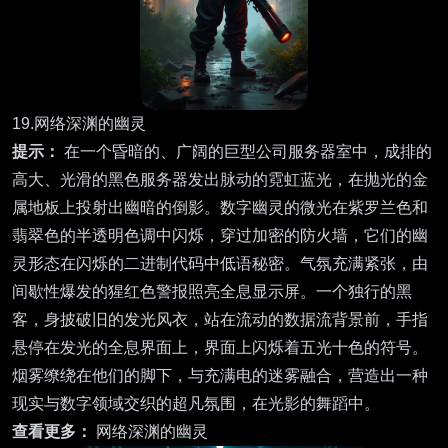
19.网络深渊的幽灵
提示：
在一个昏暗的、广阔的巨型公司服务器室中，成排的
高大、光滑的黑色服务器发出脉动的霓虹蓝光，在抛光的金
属地板上投射出幽暗的倒影。数字幽灵的微光在紫罗兰色和
翡翠色的半透明色调中闪烁，穿过加密的防火墙，它们的幽
灵形态在闪烁的二进制代码中低语秘密。气氛充满紧张，由
间歇性爆发的猩红色警报照亮全息显示屏。一个独行的黑
客，身披破旧的发光风衣，站在流动的数据流背景前，手指
悬停在发光的全息界面上，界面上闪烁着五光十色的符号。
烟雾缭绕在他们的脚下，与充满电的迷雾融合，营造出一种
现实与数字领域交织的超凡氛围，在光影的舞蹈中。
查看更多：
网络深渊的幽灵