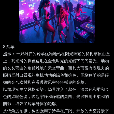
8.羚羊
提示：
一只雄伟的羚羊优雅地站在阳光照耀的稀树草原山丘
上，其光滑的褐色皮毛在金色时光的光线下闪闪发光。动物
的长长弯曲的角优雅地向天空弯曲，而其大而富有表现力的
眼睛反射出景观的生机勃勃的绿色和棕色。围绕羚羊的是簇
拥的金合欢树和在温暖微风中轻轻摇曳的高草。
以超现实主义风格渲染，场景注入了赭色、深绿色和柔和金
色的温暖色调，唤起宁静和静谧的氛围。光线投射出柔和的
阴影，增强了羚羊身体的轮廓。
从低角度拍摄，构图强调了羚羊在广阔、开放的天空背景下