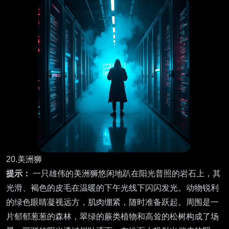
20.美洲狮
提示：
一只雄伟的美洲狮悠闲地趴在阳光普照的岩石上，其
光滑、褐色的皮毛在温暖的下午光线下闪闪发光。动物锐利
的绿色眼睛凝视远方，肌肉绷紧，随时准备跃起。周围是一
片郁郁葱葱的森林，翠绿的蕨类植物和高耸的松树构成了场