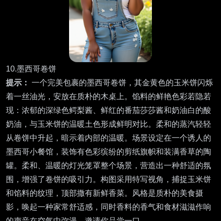
10.墨西哥卷饼
提示：
一个完美包裹的墨西哥卷饼，其金黄色的玉米饼闪烁
着一丝油光，安放在质朴的木桌上。馅料的鲜艳色彩若隐若
现：浓郁的深绿色鳄梨酱、鲜红的番茄莎莎酱和奶油白的酸
奶油，与玉米饼的温暖土色形成鲜明对比。柔和的蒸汽轻轻
从卷饼中升起，暗示着内部的温暖。场景设定在一个诱人的
墨西哥小餐馆，装饰有色彩缤纷的剪纸旗帜和装满香草的陶
罐。柔和、温暖的灯光笼罩整个场景，营造出一种舒适的氛
围，增强了卷饼的吸引力。构图采用特写视角，捕捉玉米饼
和馅料的纹理，顶部撒有新鲜香菜。风格是质朴的美食摄
影，唤起一种家常舒适感，同时香料的香气和食材滋滋作响
的声音在空气中弥漫，邀请你品尝一口。