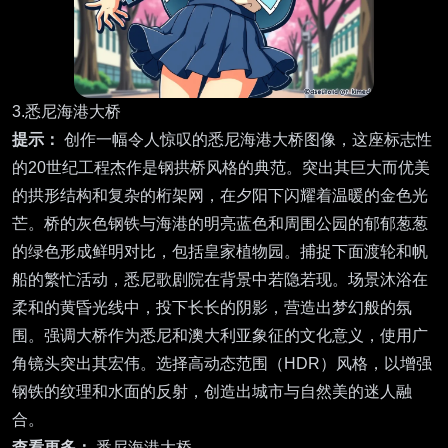
3.悉尼海港大桥
提示：
创作一幅令人惊叹的悉尼海港大桥图像，这座标志性
的20世纪工程杰作是钢拱桥风格的典范。突出其巨大而优美
的拱形结构和复杂的桁架网，在夕阳下闪耀着温暖的金色光
芒。桥的灰色钢铁与海港的明亮蓝色和周围公园的郁郁葱葱
的绿色形成鲜明对比，包括皇家植物园。捕捉下面渡轮和帆
船的繁忙活动，悉尼歌剧院在背景中若隐若现。场景沐浴在
柔和的黄昏光线中，投下长长的阴影，营造出梦幻般的氛
围。强调大桥作为悉尼和澳大利亚象征的文化意义，使用广
角镜头突出其宏伟。选择高动态范围（HDR）风格，以增强
钢铁的纹理和水面的反射，创造出城市与自然美的迷人融
合。
查看更多：
悉尼海港大桥