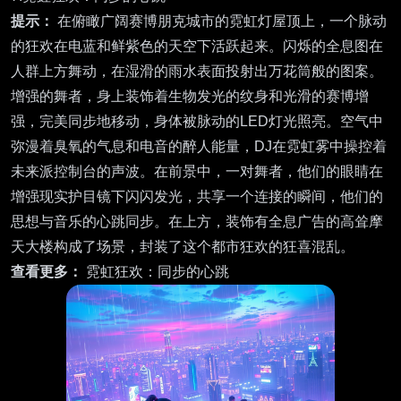
提示：
在俯瞰广阔赛博朋克城市的霓虹灯屋顶上，一个脉动
的狂欢在电蓝和鲜紫色的天空下活跃起来。闪烁的全息图在
人群上方舞动，在湿滑的雨水表面投射出万花筒般的图案。
增强的舞者，身上装饰着生物发光的纹身和光滑的赛博增
强，完美同步地移动，身体被脉动的LED灯光照亮。空气中
弥漫着臭氧的气息和电音的醉人能量，DJ在霓虹雾中操控着
未来派控制台的声波。在前景中，一对舞者，他们的眼睛在
增强现实护目镜下闪闪发光，共享一个连接的瞬间，他们的
思想与音乐的心跳同步。在上方，装饰有全息广告的高耸摩
天大楼构成了场景，封装了这个都市狂欢的狂喜混乱。
查看更多：
霓虹狂欢：同步的心跳