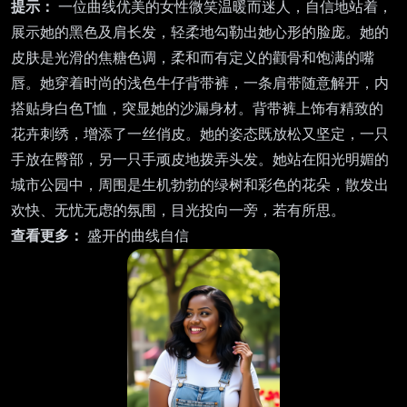
提示：
一位曲线优美的女性微笑温暖而迷人，自信地站着，
展示她的黑色及肩长发，轻柔地勾勒出她心形的脸庞。她的
皮肤是光滑的焦糖色调，柔和而有定义的颧骨和饱满的嘴
唇。她穿着时尚的浅色牛仔背带裤，一条肩带随意解开，内
搭贴身白色T恤，突显她的沙漏身材。背带裤上饰有精致的
花卉刺绣，增添了一丝俏皮。她的姿态既放松又坚定，一只
手放在臀部，另一只手顽皮地拨弄头发。她站在阳光明媚的
城市公园中，周围是生机勃勃的绿树和彩色的花朵，散发出
欢快、无忧无虑的氛围，目光投向一旁，若有所思。
查看更多：
盛开的曲线自信