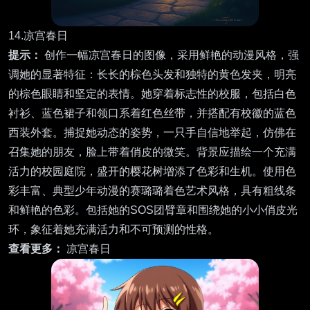
14.凉宫春日
提示：
创作一幅凉宫春日的图像，采用鲜艳的动漫风格，强
调她的显著特征：长长的棕色头发和独特的黄色发夹，明亮
的棕色眼睛和坚定的表情。她穿着标志性的校服，包括白色
衬衫、蓝色裙子和领口系着红色丝带，并搭配有校徽的蓝色
西装外套。捕捉她动态的姿势，一只手自信地举起，仿佛在
召集她的朋友，脸上带着俏皮的微笑。背景应描绘一个充满
活力的校园庭院，盛开的樱花树增添了色彩和生机。使用色
彩丰富、典型少年动漫的赛璐璐着色艺术风格，具有粗线条
和鲜艳的色彩。包括她的SOS团臂章和围绕她的小小俏皮光
环，象征着她充满活力和不可预测的性格。
查看更多：
凉宫春日