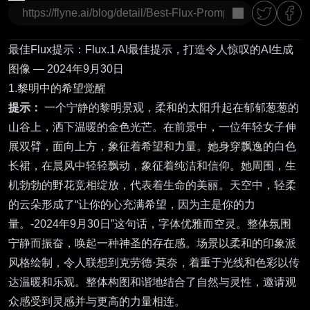
复制
最佳Flux提示：Flux.1 AI最佳提示，打造令人惊叹的AI生成
图像 — 2024年9月30日
1.黎明中的希望觉醒
提示：
一个宁静的黎明景观，柔和的太阳升起在郁郁葱葱的
山谷上，洒下温暖的金色光芒。在前景中，一位年轻女子伸
展双臂，面向上方，象征着希望和力量。她身穿飘逸的白色
长裙，在晨风中轻轻飘动，象征着纯洁和信仰。她周围，生
机勃勃的野花竞相绽放，代表着生命的美丽。天空中，轻柔
的云朵形成了“让你的心充满希望，因为主是你的力
量。-2024年9月30日”这句话，字体优雅而空灵。整体氛围
宁静而振奋，唤起一种神圣的存在感。场景以柔和的印象派
风格绘制，令人联想到克劳德·莫奈，着重于光线和色彩以传
达温暖和乐观。整体构图和谐地结合了自然与灵性，邀请观
众感受到灵感并与更高的力量相连。