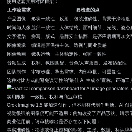
使用这套实用对比框架：
工作流需求
要检查的点
产品图像
形状一致性、反射、包装准确性、背景干净程度
时尚与人像
脸部一致性、人体结构、面料细节、光线、姿态
文字渲染
拼写、版式、品牌安全措辞、是否应后期再加文
图像编辑
编辑是否保持主体、透视与商业质感
图像动画
镜头运动、主体稳定性、帧间一致性
音频生成
权利、氛围匹配、音色/人声质量、发布适配性
团队制作
审核步骤、导出需求、内部审批、可重复性
这种对比方式能避免误导性的“最佳 AI 生成器”宣称。正
实用限制：一致性、权利与商业审核
Grok Imagine 1.5 能加速创作，但不能替代制作
视觉很强的图像仍可能不适用：例如改变了产品形状、暗示
商业使用前，请审核输出是否存在以下问题：
事实准确性：移除或修正虚构的标签、主张、数据、标识牌