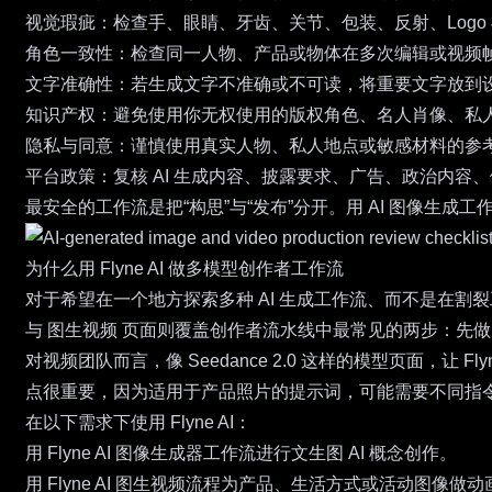
视觉瑕疵：检查手、眼睛、牙齿、关节、包装、反射、Logo
角色一致性：检查同一人物、产品或物体在多次编辑或视频
文字准确性：若生成文字不准确或不可读，将重要文字放到
知识产权：避免使用你无权使用的版权角色、名人肖像、私
隐私与同意：谨慎使用真实人物、私人地点或敏感材料的参
平台政策：复核 AI 生成内容、披露要求、广告、政治内容
最安全的工作流是把“构思”与“发布”分开。用 AI 图像
为什么用 Flyne AI 做多模型创作者工作流
对于希望在一个地方探索多种 AI 生成工作流、而不是在割裂工
与
图生视频
页面则覆盖创作者流水线中最常见的两步：先做
对视频团队而言，像
Seedance 2.0
这样的模型页面，让 Fl
点很重要，因为适用于产品照片的提示词，可能需要不同指
在以下需求下使用 Flyne AI：
用 Flyne AI 图像生成器工作流进行文生图 AI 概念创作。
用 Flyne AI 图生视频流程为产品、生活方式或活动图像做