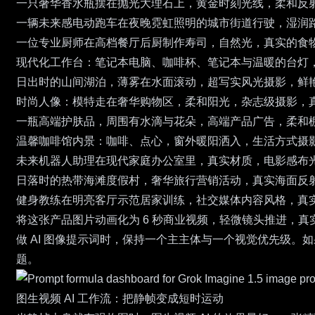
一只奢华香水瓶摆在抛光大理石上，黄金时刻光线，柔和反
一辆未来感电动跑车在夜晚霓虹照明的城市街道行驶，湿润
一位专业厨师在高档餐厅后厨制作寿司，自然光，真实的食
现代化工作台：笔记本电脑、咖啡杯、笔记本与温暖的台灯
日出时的山间湖泊，薄雾在水面滚动，超写实风光摄影，鲜
时尚人像：模特走在奢华购物区，柔和阳光，杂志级摄影，
一瓶高端护肤品，周围有水滴与花朵，高端产品广告，柔和
温馨咖啡馆内景：咖啡、点心，窗外暖阳洒入，生活方式摄
未来机器人助理在现代家庭办公室里，真实材质，电影感布
日落时的热带海滩度假村，奢华旅行营销活动，真实海面反
健身教练在明亮客厅示范居家训练，社交媒体内容风格，真
将这张产品图片动画化为 6 秒商业视频，轻微镜头推进，
做 AI 图像提示词时，保持一个主主体与一个视觉优先级
题。
图生视频 AI 工作流：把静帧变成短时运动