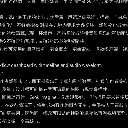
张精致的产品图、人像、室内场景、美食画面或风景照，能为视频模
图像，选出最干净的输出，然后写一段运动提示词，描述一个镜头
光缓慢变化”。不好的指令则是在几秒内要求太多切镜、场景变化或大
终的法律清算步骤。环境声、产品音效或轻微背景音乐能帮助团
替换不确定的音频，或确认清晰的授权路径。
能按可复用的顺序思考：图像概念、图像审核、运动提示词、视
比
成器的方法，是按创作者场景来比，而不是看缺乏支撑的跑分数字。社媒创
出质量；设计师可能最在意可编辑的构图与视觉多样性。
动画时，Grok Imagine 1.5 表现很好。但当项目要
想。在这些情况下，将生成内容作为概念素材，并保持人工审核
能更有用，因为同一概念可以从静帧到编辑变体再到视频预览。与
段都会多一个审核点。