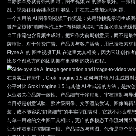
当静帧本身就有强构图时，图生视频 AI 的效果最好。一
乱，视频往往会继承这种混乱，并在其上叠加运动问题。
一个实用的 AI 图像到视频工作流是：先用静帧提示词生成
微产品旋转”“咖啡蒸汽上升”“布料随风摆动”“路面水渍反
当工作流包含音频生成时，把它作为前期创意层，而不是最
牌审批。对于付费广告、产品页与客户活动，用已授权素材
Flyne AI 的
图生视频工具
在这里尤其相关，因为它让创作者
比多个创意方向的团队拥有更清晰的决策过程。
在真实工作流中，Grok Imagine 1.5 如何与其他 AI 生成器对
公平对比 Grok Imagine 1.5 与其他 AI 生
从业者关心品牌一致性、产品细节干净程度、审核控制与导
当目标是创意试验、照片级图像、文字渲染尝试、图像编辑与图像
装，或不能容忍“幻觉细节”的事实型图表时，它就不那么理
与单一用途的文生图工具相比，更广的多模态工作流对团队可
让创作者更好控制第一帧、产品摆放与构图。代价是每个阶