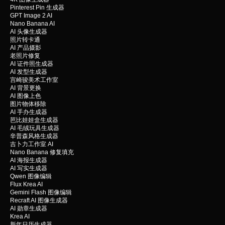
Pinterest Pin 生成器
GPT Image 2 AI
Nano Banana AI
AI 头像生成器
照片转卡通
AI 产品摄影
老照片修复
AI 证件照生成器
AI 发型生成器
宫崎骏美术工作室
AI 背景更换
AI 图像上色
图片物体移除
AI 手办生成器
芭比娃娃盒生成器
AI 毛绒玩具生成器
辛普森风格生成器
吉卜力工作室 AI
Nano Banana 修复填充
AI 海报生成器
AI 写实生成器
Qwen 图像编辑
Flux Krea AI
Gemini Flash 图像编辑
Recraft AI 图像生成器
AI 勋章生成器
Krea AI
新年日历生成器