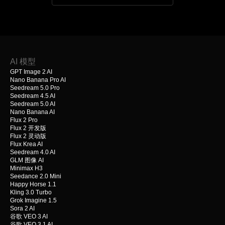
AI 模型
GPT Image 2 AI
Nano Banana Pro AI
Seedream 5.0 Pro
Seedream 4.5 AI
Seedream 5.0 AI
Nano Banana AI
Flux 2 Pro
Flux 2 开发版
Flux 2 灵动版
Flux Krea AI
Seedream 4.0 AI
GLM 图像 AI
Minimax H3
Seedance 2.0 Mini
Happy Horse 1.1
Kling 3.0 Turbo
Grok Imagine 1.5
Sora 2 AI
谷歌 VEO 3 AI
谷歌 VEO 3.1 AI