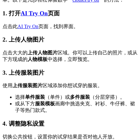
1.
打开
AI Try On
页面
点击此
AI Try On
页面，找到界面。
2.
上传人物图片
点击大大的
上传人物图片
区域。你可以上传自己的照片，或从
下方现成的
人物模板
中选择，立即预览。
3.
上传服装图片
使用
上传服装图片
区域添加你想试穿的服装。
选择
单件服装
（单件）或
多件服装
（分层穿搭）。
或从下方
服装模板
画廊中挑选夹克、衬衫、牛仔裤、裙
子等热门款式。
4.
调整隐私设置
切换公共按钮，设置你的试穿结果是否对他人开放。