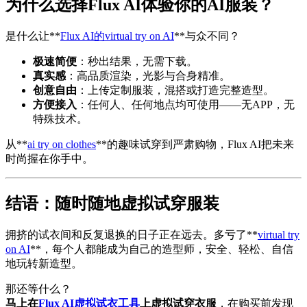
为什么选择Flux AI体验你的AI服装？
是什么让**
Flux AI的virtual try on AI
**与众不同？
极速简便
：秒出结果，无需下载。
真实感
：高品质渲染，光影与合身精准。
创意自由
：上传定制服装，混搭或打造完整造型。
方便接入
：任何人、任何地点均可使用——无APP，无
特殊技术。
从**
ai try on clothes
**的趣味试穿到严肃购物，Flux AI把未来
时尚握在你手中。
结语：随时随地虚拟试穿服装
拥挤的试衣间和反复退换的日子正在远去。多亏了**
virtual try
on AI
**，每个人都能成为自己的造型师，安全、轻松、自信
地玩转新造型。
那还等什么？
马上在
Flux AI虚拟试衣工具
上虚拟试穿衣服
，在购买前发现