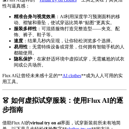
性与逼真感：
精准合身与视觉效果
：AI利用深度学习预测面料的移
动、褶皱和垂坠，使试穿远比简单“贴图”更真实。
服装多样性
：可混搭服饰打造完整造型——夹克、配
饰、裤子、鞋子等。
速度
：结果几秒内呈现，让你轻松浏览多个选择。
易用性
：无需特殊设备或背景，任何拥有智能手机的人
都能使用。
隐私保护
：在家舒适环境中虚拟试穿，无需尴尬的试衣
间或公共场所。
Flux AI让曾经未来感十足的**
AI clothes
**成为人人可用的实
用工具。
👗 如何虚拟试穿服装：使用Flux AI的逐
步指南
借助Flux AI的
virtual try on ai
界面，试穿新装前所未有地简
单。以下是几步轻松体验数字**
clothes try on
**的方法：