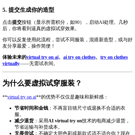
5.
提交生成你的造型
点击
提交
按钮（显示所需积分，如90），启动AI处理。几秒
后，你将看到逼真的虚拟试穿效果。
你可以反复使用此流程，尝试不同服装，混搭新造型，或与好
友分享最爱，操作简便！
体验未来的
virtual try on ai
、
ai try on clothes
、
try on clothes
virtually
——无需试衣间。
为什么要虚拟试穿服装？
**
virtual try on ai
**的优势不仅仅是趣味和新鲜感：
节省时间和金钱
：不再盲目猜尺寸或退换不合适的衣
服。
减少退货
：采用
AI virtual try on
技术的电商减少退货，
节省运输与补货成本。
无畏尝试
：不确定大胆色彩或新款式适不适合你？现在