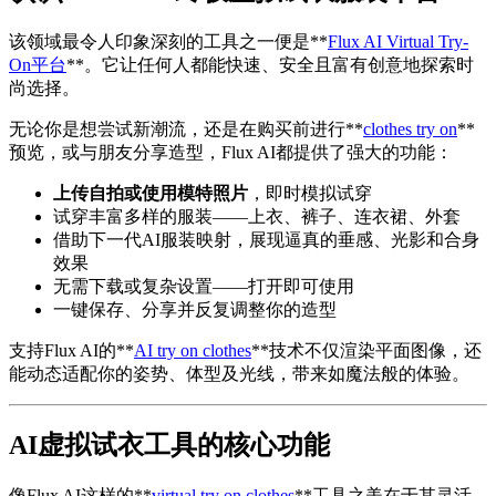
该领域最令人印象深刻的工具之一便是**
Flux AI Virtual Try-
On平台
**。它让任何人都能快速、安全且富有创意地探索时
尚选择。
无论你是想尝试新潮流，还是在购买前进行**
clothes try on
**
预览，或与朋友分享造型，Flux AI都提供了强大的功能：
上传自拍或使用模特照片
，即时模拟试穿
试穿丰富多样的服装——上衣、裤子、连衣裙、外套
借助下一代AI服装映射，展现逼真的垂感、光影和合身
效果
无需下载或复杂设置——打开即可使用
一键保存、分享并反复调整你的造型
支持Flux AI的**
AI try on clothes
**技术不仅渲染平面图像，还
能动态适配你的姿势、体型及光线，带来如魔法般的体验。
AI虚拟试衣工具的核心功能
像Flux AI这样的**
virtual try on clothes
**工具之美在于其灵活