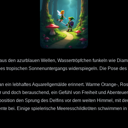
g aus den azurblauen Wellen, Wassertröpfchen funkeln wie Diama
nes tropischen Sonnenuntergangs widerspiegeln. Die Pose des De
r an ein lebhaftes Aquarellgemälde erinnert. Warme Orange-, Ro
r und doch berauschend, ein Gefühl von Freiheit und Abenteuer
sition den Sprung des Delfins vor dem weiten Himmel, mit der
te bei. Einige spielerische Meeresschildkröten schwimmen in