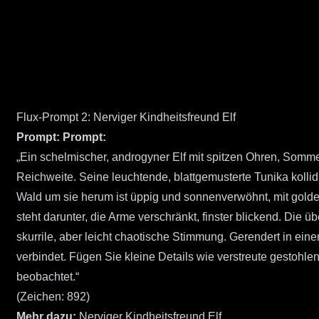
Flux-Prompt 2: Nerviger Kindheitsfreund Elf
Prompt:
Prompt:
„Ein schelmischer, androgyner Elf mit spitzen Ohren, Som
Reichweite. Seine leuchtende, blattgemusterte Tunika kolli
Wald um sie herum ist üppig und sonnenverwöhnt, mit golden
steht darunter, die Arme verschränkt, finster blickend. Die ü
skurrile, aber leicht chaotische Stimmung. Gerendert in ein
verbindet. Fügen Sie kleine Details wie verstreute gestoh
beobachtet.“
(Zeichen: 892)
Mehr dazu:
Nerviger Kindheitsfreund Elf