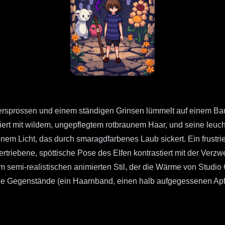
mersprossen und einem ständigen Grinsen lümmelt auf einem B
diert mit wildem, ungepflegtem rotbraunem Haar, und seine leu
em Licht, das durch smaragdfarbenes Laub sickert. Ein frustri
bertriebene, spöttische Pose des Elfen kontrastiert mit der Verz
em semi-realistischen animierten Stil, der die Wärme von Studio
lene Gegenstände (ein Haarnband, einen halb aufgegessenen Apf