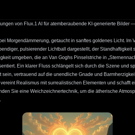
ungen von Flux.1 AI für atemberaubende KI-generierte Bilder 
bei Morgendämmerung, getaucht in sanftes goldenes Licht. Im V
endiger, pulsierender Lichtball dargestellt, der Standhaftigkeit 
eit umgeben, die an Van Goghs Pinselstriche in „Sternennacht“
sentiert. Ein klarer Fluss schlängelt sich durch die Szene und
 sein, vertrauend auf die unendliche Gnade und Barmherzigkeit 
 vereint Realismus mit surrealistischen Elementen und schafft ei
wenden Sie eine Weichzeichnertechnik, um die ätherische Atmo
.