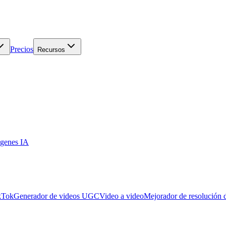
Precios
Recursos
genes IA
kTok
Generador de videos UGC
Video a video
Mejorador de resolución 