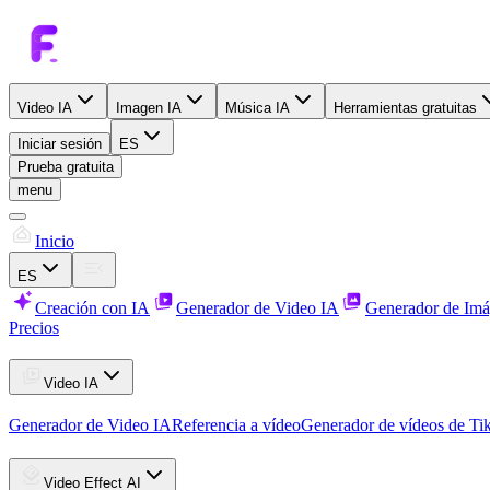
Video IA
Imagen IA
Música IA
Herramientas gratuitas
Iniciar sesión
ES
Prueba gratuita
menu
Inicio
ES
Creación con IA
Generador de Video IA
Generador de Imá
Precios
Video IA
Generador de Video IA
Referencia a vídeo
Generador de vídeos de Ti
Video Effect AI