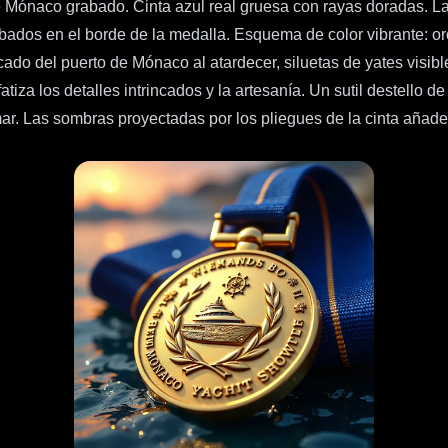
de Mónaco grabado. Cinta azul real gruesa con rayas doradas. 
abados en el borde de la medalla. Esquema de color vibrante: or
cado del puerto de Mónaco al atardecer, siluetas de yates visib
iza los detalles intrincados y la artesanía. Un sutil destello de
mar. Las sombras proyectadas por los pliegues de la cinta añad