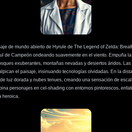
je de mundo abierto de Hyrule de The Legend of Zelda: Breath o
a azul de Campeón ondeando suavemente en el viento. Empuña la 
sques exuberantes, montañas nevadas y desiertos áridos. Las 
lpican el paisaje, insinuando tecnologías olvidadas. En la dista
de luz dorada y nubes tenues, creando una sensación de escala 
ombina personajes en cel-shading con entornos pintorescos, enfat
 heroica.