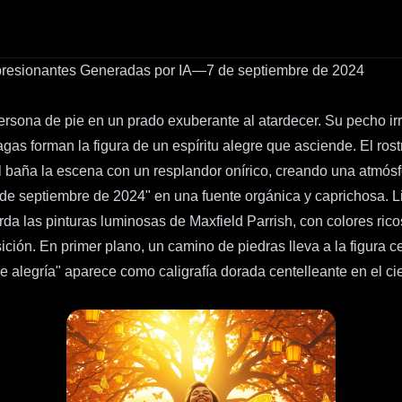
resionantes Generadas por IA—7 de septiembre de 2024
rsona de pie en un prado exuberante al atardecer. Su pecho irr
agas forman la figura de un espíritu alegre que asciende. El ros
sol baña la escena con un resplandor onírico, creando una atmós
de septiembre de 2024" en una fuente orgánica y caprichosa. Li
uerda las pinturas luminosas de Maxfield Parrish, con colores ri
ción. En primer plano, un camino de piedras lleva a la figura c
 de alegría" aparece como caligrafía dorada centelleante en el cie