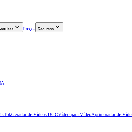
Preços
ratuitas
Recursos
 IA
TikTok
Gerador de Vídeos UGC
Vídeo para Vídeo
Aprimorador de Víde