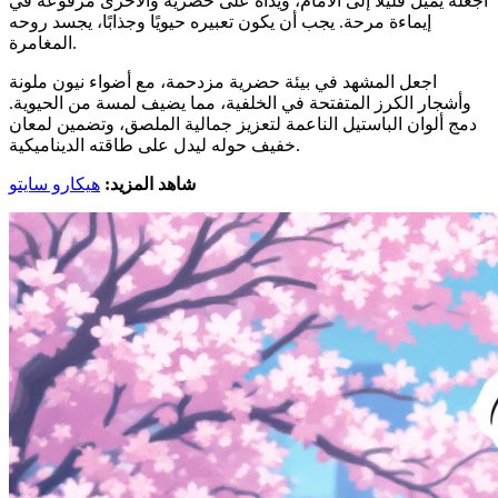
اجعله يميل قليلاً إلى الأمام، ويداه على خصريه والأخرى مرفوعة في
إيماءة مرحة. يجب أن يكون تعبيره حيويًا وجذابًا، يجسد روحه
المغامرة.
اجعل المشهد في بيئة حضرية مزدحمة، مع أضواء نيون ملونة
وأشجار الكرز المتفتحة في الخلفية، مما يضيف لمسة من الحيوية.
دمج ألوان الباستيل الناعمة لتعزيز جمالية الملصق، وتضمين لمعان
خفيف حوله ليدل على طاقته الديناميكية.
شاهد المزيد:
هيكارو سايتو