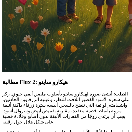
مطالبة Flux 2: هيكارو سايتو
الطلب:
أنشئ صورة لهيكارو سايتو بأسلوب ملصق أنمي حيوي. ركز
على شعره الأسود القصير اللافت للنظر، وعينيه الزرقاوين الحادتين،
وابتسامته الواثقة التي تنضح بالسحر. ألبسه سترة زرقاء داكنة أنيقة
مزينة بأنماط فضية معقدة، مقترنة بقميص أبيض وسروال أسود.
يجب أن يرتدي زوجًا من القفازات الأنيقة بدون أصابع وقلادة فضية
على شكل هلال حول رقبته.