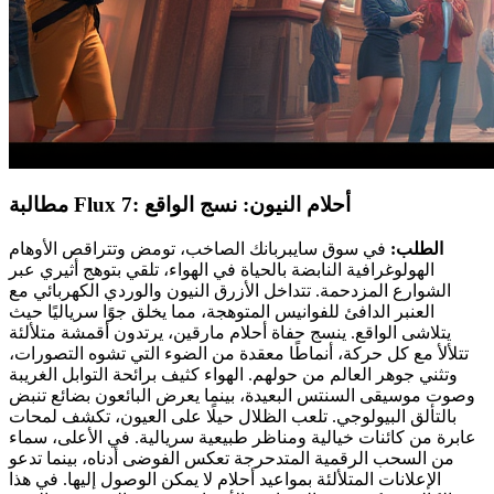
مطالبة Flux 7: أحلام النيون: نسج الواقع
الطلب:
في سوق سايبربانك الصاخب، تومض وتتراقص الأوهام
الهولوغرافية النابضة بالحياة في الهواء، تلقي بتوهج أثيري عبر
الشوارع المزدحمة. تتداخل الأزرق النيون والوردي الكهربائي مع
العنبر الدافئ للفوانيس المتوهجة، مما يخلق جوًا سرياليًا حيث
يتلاشى الواقع. ينسج حفاة أحلام مارقين، يرتدون أقمشة متلألئة
تتلألأ مع كل حركة، أنماطًا معقدة من الضوء التي تشوه التصورات،
وتثني جوهر العالم من حولهم. الهواء كثيف برائحة التوابل الغريبة
وصوت موسيقى السنتس البعيدة، بينما يعرض البائعون بضائع تنبض
بالتألق البيولوجي. تلعب الظلال حيلًا على العيون، تكشف لمحات
عابرة من كائنات خيالية ومناظر طبيعية سريالية. في الأعلى، سماء
من السحب الرقمية المتدحرجة تعكس الفوضى أدناه، بينما تدعو
الإعلانات المتلألئة بمواعيد أحلام لا يمكن الوصول إليها. في هذا