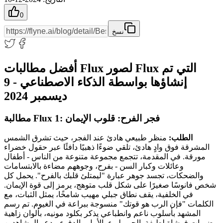
0
نسخ
أفضل مطالبات Flux لصور Flux التي تم
إنشاؤها بواسطة الذكاء الاصطناعي - 9
ديسمبر 2024
مطالبة Flux 1: فجر الفرح: قلوب الإيمان
الطلب:
منظر طبيعي هادئ عند الفجر، حيث تشرق الشمس
المشرقة فوق وادٍ هادئ، تلقي ضوءًا ذهبيًا دافئًا عبر حقول خضراء
مورقة. في المقدمة، تتجمع مجموعة متنوعة من الناس - أطفال
وعائلات وكبار السن - بفرح، وجوههم مضاءة بالابتسامات
والضحكات، تجسد جوهر عبارة "ليمتلئ قلبك بالفرح". يحمل كل
شخص فانوسًا صغيرًا على شكل قلب متوهج، يرمز إلى قوة الإيمان.
في الخلفية، يقف نطاق جبلي مهيب شامخًا، يمثل الثبات، مع
الكلمات "فإن الرب هو قوتك" منسوجة ببراعة في الغيوم. تم رسم
المشهد بأسلوب ناعم وانطباعي يذكر بكلود مونيه، بألوان زاهية
وضربات فرشاة لطيفة. الجو مليء بالأمل والدفء، يدعو المشاهدين