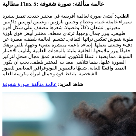
مطالبة Flux 5: عالمة متألقة: صورة شغوفة
الطلب:
أنشئ صورة لعالمة أفريقية في مختبر حديث. تتميز ببشرة
سمراء غامقة غنية، وعظام وجنتين بارزتين، وعينين لوزيتين داكنتين
معبرتين تشعان ذكاءً وفضولًا. شعرها مصفف على شكل أفرو
طبيعي، يبرز جمال وجهها. ترتدي معطف مختبر أبيض فوق بلوزة
ملونة بنقوش تعكس تراثها الثقافي. تبتسم العالمة بلطف، معبرة عن
دفء وشغف بعملها. إضاءة ناعمة منتشرة تضيء وجهها، تلقي توهجًا
خفيفًا يبرز ملامحها. الخلفية مليئة بالمعدات العلمية وأنابيب الاختبار
الملونة، مما يضيف عمقًا للتكوين. استخدم عمق مجال ضحل لتركيز
الصورة عليها، بينما تتلاشى معدات المختبر بلطف. يجب أن يكون
النمط واقعيًا للغاية، شبيهًا بالتصوير الفوتوغرافي المعاصر للصور
الشخصية، يلتقط قوة وجمال امرأة مكرسة للعلم.
شاهد المزيد:
عالمة متألقة: صورة شغوفة