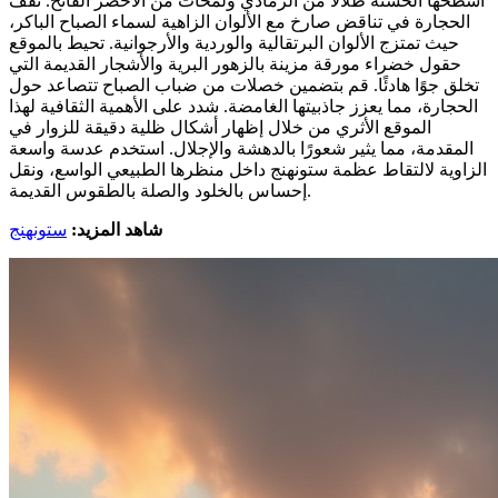
أسطحها الخشنة ظلالاً من الرمادي ولمحات من الأخضر الفاتح. تقف
الحجارة في تناقض صارخ مع الألوان الزاهية لسماء الصباح الباكر،
حيث تمتزج الألوان البرتقالية والوردية والأرجوانية. تحيط بالموقع
حقول خضراء مورقة مزينة بالزهور البرية والأشجار القديمة التي
تخلق جوًا هادئًا. قم بتضمين خصلات من ضباب الصباح تتصاعد حول
الحجارة، مما يعزز جاذبيتها الغامضة. شدد على الأهمية الثقافية لهذا
الموقع الأثري من خلال إظهار أشكال ظلية دقيقة للزوار في
المقدمة، مما يثير شعورًا بالدهشة والإجلال. استخدم عدسة واسعة
الزاوية لالتقاط عظمة ستونهنج داخل منظرها الطبيعي الواسع، ونقل
إحساس بالخلود والصلة بالطقوس القديمة.
شاهد المزيد:
ستونهنج