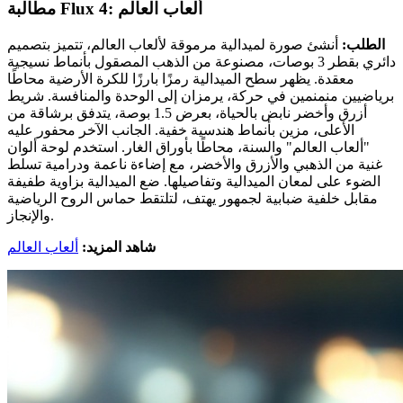
مطالبة Flux 4: ألعاب العالم
الطلب:
أنشئ صورة لميدالية مرموقة لألعاب العالم، تتميز بتصميم
دائري بقطر 3 بوصات، مصنوعة من الذهب المصقول بأنماط نسيجية
معقدة. يظهر سطح الميدالية رمزًا بارزًا للكرة الأرضية محاطًا
برياضيين منمنمين في حركة، يرمزان إلى الوحدة والمنافسة. شريط
أزرق وأخضر نابض بالحياة، بعرض 1.5 بوصة، يتدفق برشاقة من
الأعلى، مزين بأنماط هندسية خفية. الجانب الآخر محفور عليه
"ألعاب العالم" والسنة، محاطًا بأوراق الغار. استخدم لوحة ألوان
غنية من الذهبي والأزرق والأخضر، مع إضاءة ناعمة ودرامية تسلط
الضوء على لمعان الميدالية وتفاصيلها. ضع الميدالية بزاوية طفيفة
مقابل خلفية ضبابية لجمهور يهتف، لتلتقط حماس الروح الرياضية
والإنجاز.
شاهد المزيد:
ألعاب العالم