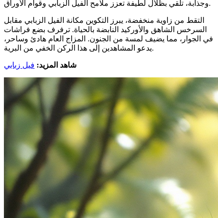
وجذابة، تلقي بظلال لطيفة تعزز ملامح الفيل الزبابي وقوام الأوراق.
التقط من زاوية منخفضة، يبرز التكوين مكانة الفيل الزبابي مقابل
السرخس الشاهق والأوركيد النابضة بالحياة. ترفرف بضع فراشات
في الجوار، مما يضيف لمسة من الجنون. المزاج العام هادئ وساحر،
يدعو المشاهدين إلى هذا الركن الخفي من البرية.
شاهد المزيد:
فيل زبابي