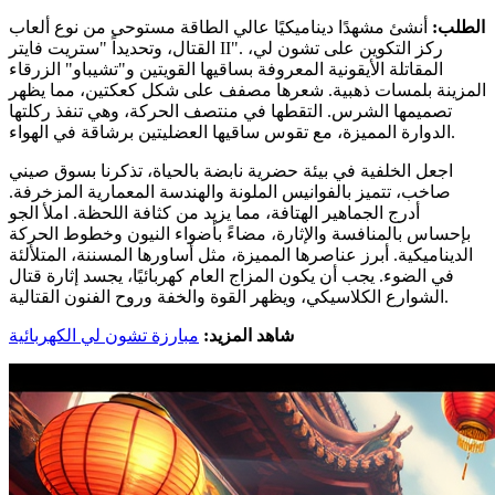
الطلب:
أنشئ مشهدًا ديناميكيًا عالي الطاقة مستوحى من نوع ألعاب
القتال، وتحديداً "ستريت فايتر II". ركز التكوين على تشون لي،
المقاتلة الأيقونية المعروفة بساقيها القويتين و"تشيباو" الزرقاء
المزينة بلمسات ذهبية. شعرها مصفف على شكل كعكتين، مما يظهر
تصميمها الشرس. التقطها في منتصف الحركة، وهي تنفذ ركلتها
الدوارة المميزة، مع تقوس ساقيها العضليتين برشاقة في الهواء.
اجعل الخلفية في بيئة حضرية نابضة بالحياة، تذكرنا بسوق صيني
صاخب، تتميز بالفوانيس الملونة والهندسة المعمارية المزخرفة.
أدرج الجماهير الهتافة، مما يزيد من كثافة اللحظة. املأ الجو
بإحساس بالمنافسة والإثارة، مضاءً بأضواء النيون وخطوط الحركة
الديناميكية. أبرز عناصرها المميزة، مثل أساورها المسننة، المتلألئة
في الضوء. يجب أن يكون المزاج العام كهربائيًا، يجسد إثارة قتال
الشوارع الكلاسيكي، ويظهر القوة والخفة وروح الفنون القتالية.
شاهد المزيد:
مبارزة تشون لي الكهربائية