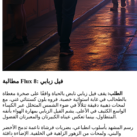
مطالبة Flux 8: فيل زبابي
الطلب:
يقف فيل زبابي نابض بالحياة واقفًا على صخرة مغطاة
بالطحالب في غابة استوائية خصبة. فروه بلون كستنائي غني، مع
لمحات ذهبية دقيقة تتلألأ في ضوء الشمس المتخلل عبر الكساء
الواسع الكثيف في الأعلى. يشم الفيل الزبابي بمهارة الهواء بأنفه
المتطاول، بينما تعكس عيناه الكبيرتان والمعبرتان الفضول.
رسم المشهد بأسلوب انطباعي، بضربات فرشاة ناعمة تدمج الأخضر
والبني، ولمحات من الزهور الزاهية في الخلفية. الإضاءة دافئة