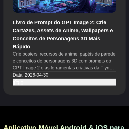
Livro de Prompt do GPT Image 2: Crie
Cartazes, Assets de Anime, Wallpapers e
Conceitos de Personagens 3D Mais
Rápido
Crie posters, recursos de anime, papéis de parede
e conceitos de personagens 3D com prompts do
GPT Image 2 e as ferramentas criativas da Flyne
AI.
Data
:
2026-04-30
0
Aplicativo Móvel Android & iOS para