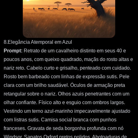
8.Elegância Atemporal em Azul
Prompt:
Retrato de um cavalheiro distinto em seus 40 e
poucos anos, com queixo quadrado, maçãs do rosto altas e
nariz reto. Cabelo curto e grisalho, penteado com cuidado.
Rosto bem barbeado com linhas de expressão sutis. Pele
clara com um brilho saudável. Óculos de armação preta
retangular sobre o nariz. Olhos azuis penetrantes com um
olhar confiante. Físico alto e esguio com ombros largos.
Vestindo um terno azul-marinho impecavelmente ajustado
com listras sutis. Camisa social branca com punhos
franceses. Gravata de seda borgonha profunda com nó
Windsor. Sapatos Oxford pretos polidos. Abotoaduras de