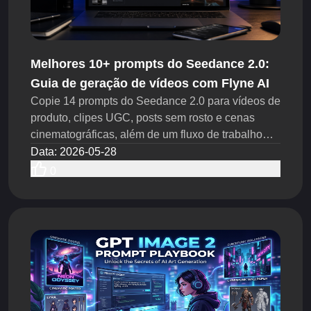
Melhores 10+ prompts do Seedance 2.0:
Guia de geração de vídeos com Flyne AI
Copie 14 prompts do Seedance 2.0 para vídeos de
produto, clipes UGC, posts sem rosto e cenas
cinematográficas, além de um fluxo de trabalho
prático no Flyne AI para testar ideias mais
Data
:
2026-05-28
rapidamente.
0