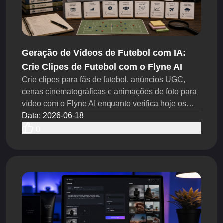
Geração de Vídeos de Futebol com IA:
Crie Clipes de Futebol com o Flyne AI
Crie clipes para fãs de futebol, anúncios UGC,
cenas cinematográficas e animações de foto para
vídeo com o Flyne AI enquanto verifica hoje os
direitos, a marca e as regras de publicação.
Data
:
2026-06-18
0