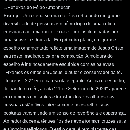
1.Reflexos de Fé ao Amanhecer
Prompt:
Uma cena serena e etérea retratando um grupo
diversificado de pessoas em pé no topo de uma colina
enevoada ao amanhecer, suas silhuetas iluminadas por
uma suave luz dourada. Em primeiro plano, um grande
espelho ornamentado reflete uma imagem de Jesus Cristo,
seu rosto irradiando calor e compaixão. A moldura do
espelho é intrincadamente esculpida com as palavras
"Fixemos os olhos em Jesus, o autor e consumador da fé. -
Hebreus 12:2" em uma escrita elegante. Acima do espelho,
flutuando no céu, a data "11 de Setembro de 2024" aparece
em números cintilantes e translúcidos. Os olhares das
pessoas estão fixos intensamente no espelho, suas
posturas transmitindo um senso de reverência e esperança.
Ao redor da cena, tênues fios de névoa formam cruzes sutis
e símbolos religiosos. O estilo geral é reminiscente das