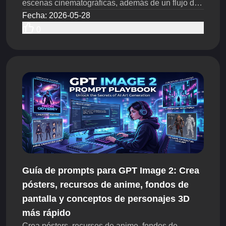
escenas cinematográficas, además de un flujo de
trabajo práctico en Flyne AI para probar ideas más
Fecha
:
2026-05-28
rápido.
0
Guía de prompts para GPT Image 2: Crea
pósters, recursos de anime, fondos de
pantalla y conceptos de personajes 3D
más rápido
Crea pósters, recursos de anime, fondos de