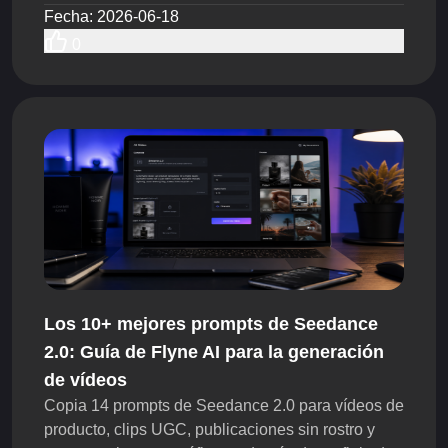
mismo los derechos, la marca y las normas de
Fecha
:
2026-06-18
publicación.
0
Los 10+ mejores prompts de Seedance
2.0: Guía de Flyne AI para la generación
de vídeos
Copia 14 prompts de Seedance 2.0 para vídeos de
producto, clips UGC, publicaciones sin rostro y