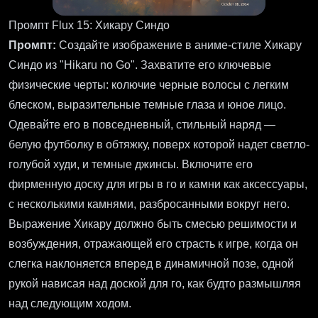
Промпт Flux 15: Хикару Синдо
Промпт:
Создайте изображение в аниме-стиле Хикару
Синдо из "Hikaru no Go". Захватите его ключевые
физические черты: колючие черные волосы с легким
блеском, выразительные темные глаза и юное лицо.
Одевайте его в повседневный, стильный наряд —
белую футболку в обтяжку, поверх которой надет светло-
голубой худи, и темные джинсы. Включите его
фирменную доску для игры в го и камни как аксессуары,
с несколькими камнями, разбросанными вокруг него.
Выражение Хикару должно быть смесью решимости и
возбуждения, отражающей его страсть к игре, когда он
слегка наклоняется вперед в динамичной позе, одной
рукой нависая над доской для го, как будто размышляя
над следующим ходом.