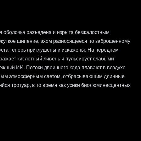
 оболочка разъедена и изрыта безжалостным
я жуткое шипение, эхом разносящееся по заброшенному
вета теперь приглушены и искажены. На переднем
тражает кислотный ливень и пульсирует слабыми
ежный ИИ. Потоки двоичного кода плавают в воздухе
леным атмосферным светом, отбрасывающим длинные
ся тротуар, в то время как усики биолюминесцентных