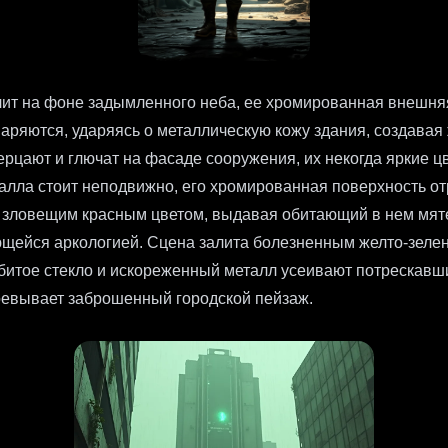
т на фоне задымленного неба, ее хромированная внешняя
аряются, ударяясь о металлическую кожу здания, создава
рцают и глючат на фасаде сооружения, их некогда яркие ц
талла стоит неподвижно, его хромированная поверхность о
я зловещим красным цветом, выдавая обитающий в нем мят
ающейся аркологией. Сцена залита болезненным желто-зе
тое стекло и искореженный металл усеивают потрескавший
воевывает заброшенный городской пейзаж.