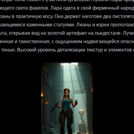
ющего света факелов. Лара одета в свой фирменный наряд
ны в практичную косу. Она держит наготове два пистолет
ающимися каменными статуями. Лианы и корни проползают
а, открывая вид на золотой артефакт на пьедестале. Лучи
нная и таинственная, с ощущением надвигающейся опасн
тенью. Высокий уровень детализации текстур и элементов 