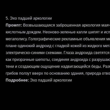
5. Эхо падшей аркологии
Промпт:
Возвышающаяся заброшенная аркология маячи
кислотным дождем. Неоново-зеленые капли шипят и исп
мегаполису. Голографические рекламные объявления ме
плане одинокий андроид с гладкой кожей из жидкого ме
электрическо-синими схемами. Глаза андроида светятс
как призрачные шепоты, соединяя андроида с разруш
тени и создающим ощущение надвигающейся беды. Разби
грибов ползут вверх по основанию здания, природа от
Подробнее:
Эхо падшей аркологии