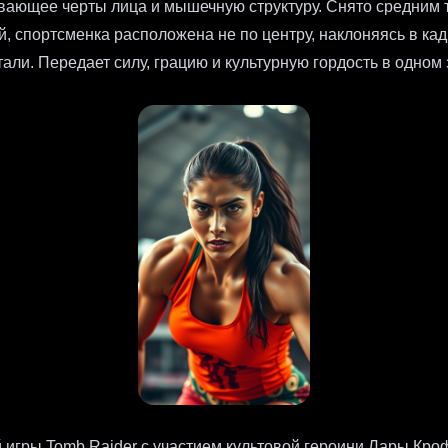
вающее черты лица и мышечную структуру. Снято средним т
й, спортсменка расположена не по центру, наклоняясь в ка
али. Передает силу, грацию и культурную гордость в одно
игры Tomb Raider с участием культовой героини Лары Кроф