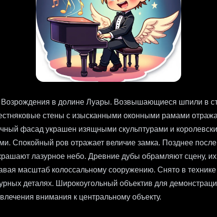
 Возрождения в долине Луары. Возвышающиеся шпили в ст
естняковые стены с изысканными оконными рамами отража
ичный фасад украшен изящными скульптурами и королевски
ми. Спокойный ров отражает величие замка. Позднее посл
крашают лазурное небо. Древние дубы обрамляют сцену, их 
давая масштаб колоссальному сооружению. Снято в техник
турных деталях. Широкоугольный объектив для демонстраци
влечения внимания к центральному объекту.