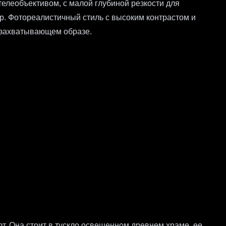
елеобъективом, с малой глубиной резкости для
др. Фотореалистичный стиль с высоким контрастом и
м захватывающем образе.
т. Она стоит в тускло освещенном древнем храме, ее