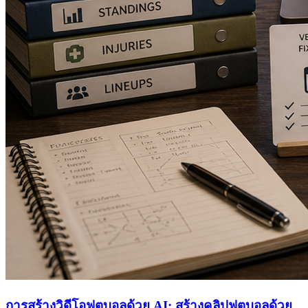
การสร้างวิดีโอฟุตบอลด้วย AI: สร้างคลิปฟุตบอลด้วย