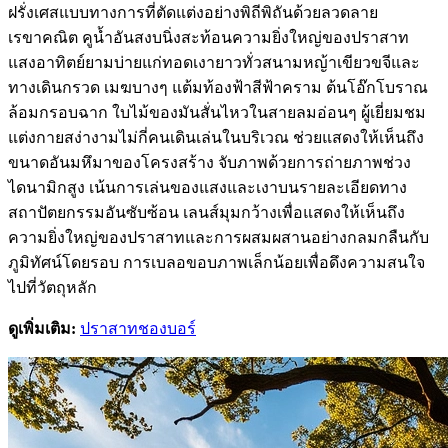
ฝรั่งเศสแบบทางการที่ตัดแต่งอย่างพิถีพิถันด้วยลวดลาย
เรขาคณิต คูน้ำอันสงบนิ่งสะท้อนความยิ่งใหญ่ของปราสาท
แสงอาทิตย์ยามบ่ายแก่ทอดเงายาวทั่วสนามหญ้าเขียวขจีและ
ทางเดินกรวด เมฆบางๆ แต้มท้องฟ้าสีฟ้าคราม ต้นโอ๊กโบราณ
ล้อมกรอบฉาก ใบไม้ของมันสั่นไหวในสายลมอ่อนๆ ผู้เยี่ยมชม
แต่งกายสง่างามไม่กี่คนเดินเล่นในบริเวณ ช่วยแสดงให้เห็นถึง
ขนาดอันมหึมาของโครงสร้าง จับภาพด้วยการถ่ายภาพช่วง
ไดนามิกสูง เน้นการเล่นของแสงและเงาบนรายละเอียดทาง
สถาปัตยกรรมอันซับซ้อน เลนส์มุมกว้างเพื่อแสดงให้เห็นถึง
ความยิ่งใหญ่ของปราสาทและการผสมผสานอย่างกลมกลืนกับ
ภูมิทัศน์โดยรอบ การเบลอขอบภาพเล็กน้อยเพื่อดึงความสนใจ
ไปที่วัตถุหลัก
ดูเพิ่มเติม:
ปราสาทชองบอร์