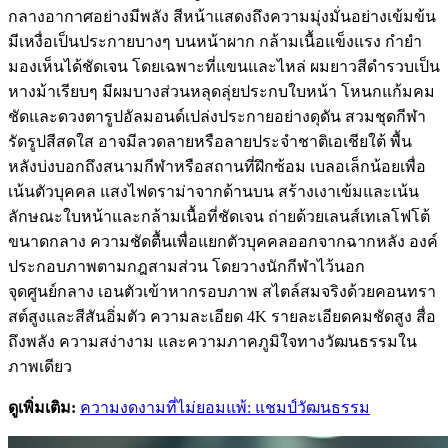
กลางอากาศอย่างมีพลัง สีหน้าแสดงถึงความมุ่งมั่นอย่างเข้มข้น
มีเหงื่อเป็นประกายบางๆ บนหน้าผาก กล้ามเนื้อแข็งแรง กำยำ
มองเห็นได้ชัดเจน โดยเฉพาะที่แขนและไหล่ ผมยาวสีดำรวบเป็น
หางม้าเรียบๆ มีผมบางส่วนหลุดลุ่ยประกบใบหน้า โหนกแก้มคม
ชัดและดวงตารูปอัลมอนด์เปล่งประกายอย่างดุดัน สวมชุดกีฬา
รัดรูปสีสดใส อาจมีลวดลายหรือลายประจำชาติเอเชียใต้ พื้น
หลังบ่งบอกถึงสนามกีฬาหรือสถานที่ฝึกซ้อม เบลอเล็กน้อยเพื่อ
เน้นตัวบุคคล แสงไฟดราม่าจากด้านบน สร้างเงาเข้มและเน้น
ลักษณะใบหน้าและกล้ามเนื้อที่ชัดเจน ถ่ายด้วยเลนส์เทเลโฟโต้
ขนาดกลาง ความชัดตื้นเพื่อแยกตัวบุคคลออกจากฉากหลัง องค์
ประกอบภาพตามกฎสามส่วน โดยวางนักกีฬาไว้นอก
จุดศูนย์กลาง เอนตัวเข้าหากรอบภาพ สไตล์สมจริงด้วยคอนทรา
สต์สูงและสีสันอิ่มตัว ความละเอียด 4K รายละเอียดคมชัดสูง สื่อ
ถึงพลัง ความสง่างาม และความภาคภูมิใจทางวัฒนธรรมใน
ภาพเดียว
ดูเพิ่มเติม:
ความงดงามที่ไม่ยอมแพ้: แชมป์วัฒนธรรม