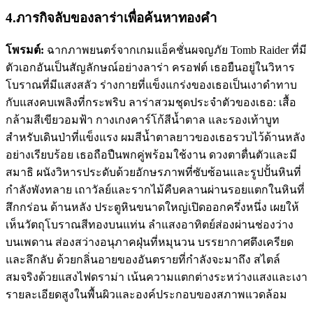
4.ภารกิจลับของลาร่าเพื่อค้นหาทองคำ
โพรมต์:
ฉากภาพยนตร์จากเกมแอ็คชั่นผจญภัย Tomb Raider ที่มี
ตัวเอกอันเป็นสัญลักษณ์อย่างลาร่า ครอฟต์ เธอยืนอยู่ในวิหาร
โบราณที่มีแสงสลัว ร่างกายที่แข็งแกร่งของเธอเป็นเงาดำทาบ
กับแสงคบเพลิงที่กระพริบ ลาร่าสวมชุดประจำตัวของเธอ: เสื้อ
กล้ามสีเขียวอมฟ้า กางเกงคาร์โก้สีน้ำตาล และรองเท้าบูท
สำหรับเดินป่าที่แข็งแรง ผมสีน้ำตาลยาวของเธอรวบไว้ด้านหลัง
อย่างเรียบร้อย เธอถือปืนพกคู่พร้อมใช้งาน ดวงตาตื่นตัวและมี
สมาธิ ผนังวิหารประดับด้วยอักษรภาพที่ซับซ้อนและรูปปั้นหินที่
กำลังพังทลาย เถาวัลย์และรากไม้คืบคลานผ่านรอยแตกในหินที่
สึกกร่อน ด้านหลัง ประตูหินขนาดใหญ่เปิดออกครึ่งหนึ่ง เผยให้
เห็นวัตถุโบราณสีทองบนแท่น ลำแสงอาทิตย์ส่องผ่านช่องว่าง
บนเพดาน ส่องสว่างอนุภาคฝุ่นที่หมุนวน บรรยากาศตึงเครียด
และลึกลับ ด้วยกลิ่นอายของอันตรายที่กำลังจะมาถึง สไตล์
สมจริงด้วยแสงไฟดราม่า เน้นความแตกต่างระหว่างแสงและเงา
รายละเอียดสูงในพื้นผิวและองค์ประกอบของสภาพแวดล้อม