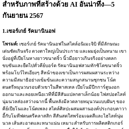
สำหรับภาพที่สร้างด้วย AI อันน่าทึ่ง—5
กันยายน 2567
1.เซอร์เกย์ รัคมานินอฟ
โพรมต์:
เซอร์เกย์ รัคมานินอฟในสไตล์อนิเมะจิบิ ที่มีลักษณะ
เด่นชัดเกินจริง ดวงตาใหญ่เป็นประกาย และผมยุ่งเป็นหนาม เขา
นั่งอยู่ที่เปียโนหางยาวขนาดจิ๋ว นิ้วมือยาวเกินจริงอย่างตลก
ขบขันและยืดไปทั่วคีย์บอร์ด รัคมานินอฟสวมทักซิโดขนาดจิ๋ว
พร้อมโบว์ไทเอียงๆ สีหน้าของเขาเป็นการผสมผสานระหว่าง
ความมีสมาธิอย่างเข้มข้นและความสนุกสนานซุกซน โน้ต
ดนตรีหมุนวนรอบตัวเขาในสีพาสเทล เปียโนมีปีกการ์ตูนงอก
ออกมาและลอยเหนือเวทีที่มีสีสันแปลกตาเล็กน้อย ไฟสปอตไลท์
นุ่มนวลส่องสว่างฉากนี้ พื้นหลังมีลวดลายหมุนวนแบบฝันๆ ของ
คีย์เปียโนและโน้ตเพลง สไตล์ศิลปะผสมผสานองค์ประกอบคาวา
อี้กับโมทีฟดนตรีคลาสสิก สีสันสดใสพร้อมเฉดสีและไฮไลท์นุ่ม
นวล เส้นสะอาดและหนาแน่น เหมาะสำหรับการผลิตสติกเกอร์