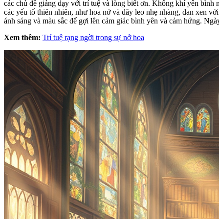
các chủ đề giảng dạy với trí tuệ và lòng biết ơn. Không khí yên bìn
các yếu tố thiên nhiên, như hoa nở và dây leo nhẹ nhàng, đan xen v
ánh sáng và màu sắc để gợi lên cảm giác bình yên và cảm hứng. Ngày 
Xem thêm:
Trí tuệ rạng ngời trong sự nở hoa