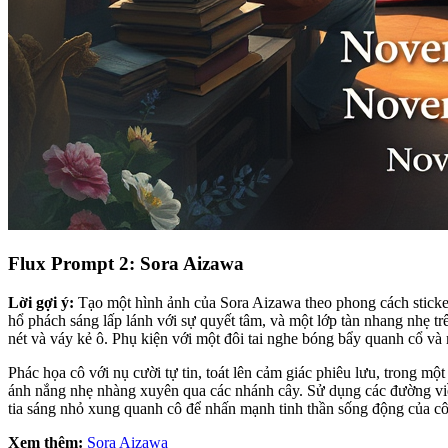
Flux Prompt 2: Sora Aizawa
Lời gợi ý:
Tạo một hình ảnh của Sora Aizawa theo phong cách sticker
hổ phách sáng lấp lánh với sự quyết tâm, và một lớp tàn nhang nhẹ 
nét và váy kẻ ô. Phụ kiện với một đôi tai nghe bóng bẩy quanh cổ và 
Phác họa cô với nụ cười tự tin, toát lên cảm giác phiêu lưu, trong m
ánh nắng nhẹ nhàng xuyên qua các nhánh cây. Sử dụng các đường viền
tia sáng nhỏ xung quanh cô để nhấn mạnh tinh thần sống động của cô
Xem thêm:
Sora Aizawa