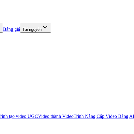
Bảng giá
Tài nguyên
rình tạo video UGC
Video thành Video
Trình Nâng Cấp Video Bằng A