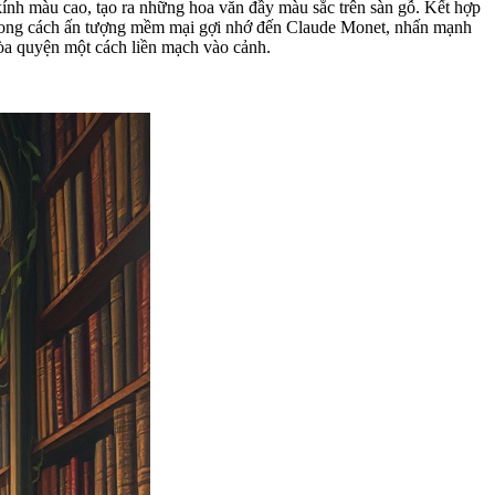
kính màu cao, tạo ra những hoa văn đầy màu sắc trên sàn gỗ. Kết hợp
g phong cách ấn tượng mềm mại gợi nhớ đến Claude Monet, nhấn mạnh
hòa quyện một cách liền mạch vào cảnh.