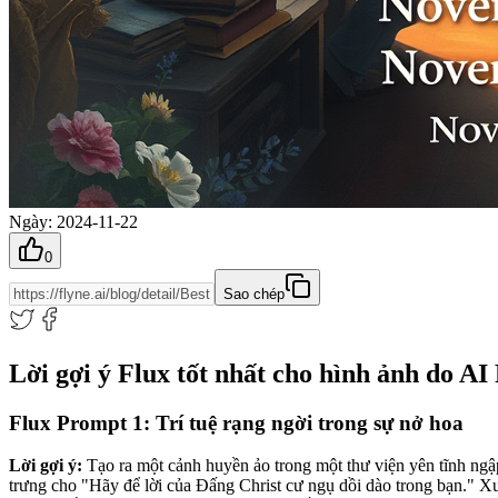
Ngày
:
2024-11-22
0
Sao chép
Lời gợi ý Flux tốt nhất cho hình ảnh do AI
Flux Prompt 1: Trí tuệ rạng ngời trong sự nở hoa
Lời gợi ý:
Tạo ra một cảnh huyền ảo trong một thư viện yên tĩnh ngập
trưng cho "Hãy để lời của Đấng Christ cư ngụ dồi dào trong bạn." Xu