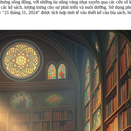
h nhưng sống động, với những tia nắng vàng nhạt xuyên qua các cửa sổ 
ới các kệ sách, tượng trưng cho sự phát triển và nuôi dưỡng. Sử dụn
"21 tháng 11, 2024" được tích hợp tinh tế vào thiết kế của bìa sách, 