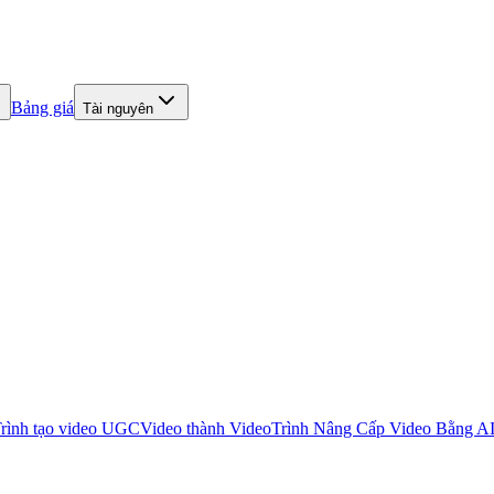
Bảng giá
Tài nguyên
rình tạo video UGC
Video thành Video
Trình Nâng Cấp Video Bằng A