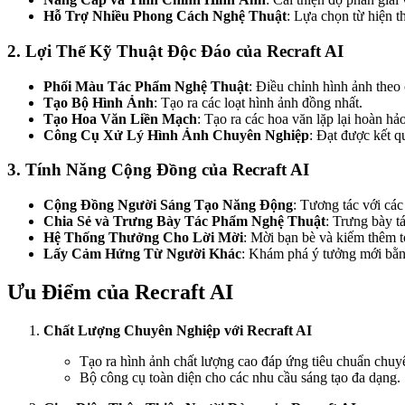
Hỗ Trợ Nhiều Phong Cách Nghệ Thuật
: Lựa chọn từ hiện t
2. Lợi Thế Kỹ Thuật Độc Đáo của Recraft AI
Phối Màu Tác Phẩm Nghệ Thuật
: Điều chỉnh hình ảnh theo
Tạo Bộ Hình Ảnh
: Tạo ra các loạt hình ảnh đồng nhất.
Tạo Hoa Văn Liền Mạch
: Tạo ra các hoa văn lặp lại hoàn hảo
Công Cụ Xử Lý Hình Ảnh Chuyên Nghiệp
: Đạt được kết q
3. Tính Năng Cộng Đồng của Recraft AI
Cộng Đồng Người Sáng Tạo Năng Động
: Tương tác với các
Chia Sẻ và Trưng Bày Tác Phẩm Nghệ Thuật
: Trưng bày t
Hệ Thống Thưởng Cho Lời Mời
: Mời bạn bè và kiếm thêm t
Lấy Cảm Hứng Từ Người Khác
: Khám phá ý tưởng mới bằn
Ưu Điểm của Recraft AI
Chất Lượng Chuyên Nghiệp với Recraft AI
Tạo ra hình ảnh chất lượng cao đáp ứng tiêu chuẩn chuy
Bộ công cụ toàn diện cho các nhu cầu sáng tạo đa dạng.