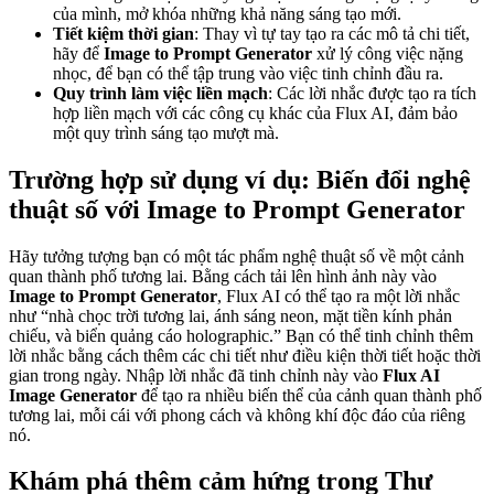
của mình, mở khóa những khả năng sáng tạo mới.
Tiết kiệm thời gian
: Thay vì tự tay tạo ra các mô tả chi tiết,
hãy để
Image to Prompt Generator
xử lý công việc nặng
nhọc, để bạn có thể tập trung vào việc tinh chỉnh đầu ra.
Quy trình làm việc liền mạch
: Các lời nhắc được tạo ra tích
hợp liền mạch với các công cụ khác của Flux AI, đảm bảo
một quy trình sáng tạo mượt mà.
Trường hợp sử dụng ví dụ: Biến đổi nghệ
thuật số với Image to Prompt Generator
Hãy tưởng tượng bạn có một tác phẩm nghệ thuật số về một cảnh
quan thành phố tương lai. Bằng cách tải lên hình ảnh này vào
Image to Prompt Generator
, Flux AI có thể tạo ra một lời nhắc
như “nhà chọc trời tương lai, ánh sáng neon, mặt tiền kính phản
chiếu, và biển quảng cáo holographic.” Bạn có thể tinh chỉnh thêm
lời nhắc bằng cách thêm các chi tiết như điều kiện thời tiết hoặc thời
gian trong ngày. Nhập lời nhắc đã tinh chỉnh này vào
Flux AI
Image Generator
để tạo ra nhiều biến thể của cảnh quan thành phố
tương lai, mỗi cái với phong cách và không khí độc đáo của riêng
nó.
Khám phá thêm cảm hứng trong Thư