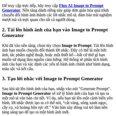
Để truy cập trực tiếp, hãy truy cập
Flux AI Image to Prompt
Generator
. Nền tảng dành riêng này giúp đơn giản hóa quá trình
chuyển đổi hình ảnh thành các lời nhắc mô tả, đảm bảo trải nghiệm
mượt mà và trực quan cho tất cả người dùng.
2. Tải lên hình ảnh của bạn vào Image to Prompt
Generator
Khi đã vào nền tảng, chọn tùy chọn
Image to Prompt
. Tải lên hình
ảnh bạn muốn chuyển đổi thành lời nhắc. Đây có thể là một bức
ảnh, tác phẩm nghệ thuật, hoặc một thiết kế—bất cứ thứ gì bạn
muốn sử dụng làm nguồn cảm hứng. Hệ thống sẽ phân tích hình
ảnh của bạn và xác định các yếu tố hình ảnh chính như hình dạng,
màu sắc và kết cấu.
3. Tạo lời nhắc với Image to Prompt Generator
Sau khi tải lên hình ảnh của bạn, nhấp vào nút "Generate Prompt".
Image to Prompt Generator
sẽ xử lý hình ảnh của bạn và tạo ra
một mô tả văn bản chi tiết. Ví dụ, nếu bạn tải lên một cảnh biển yên
bình, lời nhắc được tạo ra có thể nói, “cát vàng, sóng xanh ngọc,
cây cọ, và hoàng hôn rực rỡ.” Văn bản này đóng vai trò làm nền
tảng sáng tạo để tạo ra một hình ảnh mới.