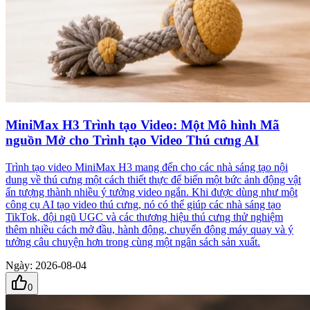
MiniMax H3 Trình tạo Video: Một Mô hình Mã
nguồn Mở cho Trình tạo Video Thú cưng AI
Trình tạo video MiniMax H3 mang đến cho các nhà sáng tạo nội
dung về thú cưng một cách thiết thực để biến một bức ảnh động vật
ấn tượng thành nhiều ý tưởng video ngắn. Khi được dùng như một
công cụ AI tạo video thú cưng, nó có thể giúp các nhà sáng tạo
TikTok, đội ngũ UGC và các thương hiệu thú cưng thử nghiệm
thêm nhiều cách mở đầu, hành động, chuyển động máy quay và ý
tưởng câu chuyện hơn trong cùng một ngân sách sản xuất.
Ngày
:
2026-08-04
0