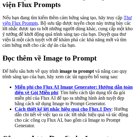
viện Flux Prompts
Nếu bạn đang tìm kiếm thêm cảm hứng sáng tạo, hãy truy cập
Thư
viện Flux Prompts
. Bộ sưu tập được tuyển chọn này trưng bày các
lời nhắc được tạo ra bởi những người dùng khác, cung cấp một kho
ý tưởng để khởi động quá trình sáng tạo của bạn. Duyệt qua thư
viện là một cách tuyệt vời để khám phá các khả năng mới và tìm
cảm hứng mới cho các dự án của bạn.
Đọc thêm về Image to Prompt
Để hiểu sâu hơn về quy trình
image to prompt
và nâng cao quy
trình sáng tạo của bạn, hãy xem các tài nguyên bổ sung sau:
Miễn phí cho Flux AI Image Generator: Hướng dẫn toàn
diện về Gói Miễn phí
: Tìm hiểu cách tận dụng tối đa gói
miễn phí của Flux AI để tạo ra những hình ảnh tuyệt đẹp
bằng cách sử dụng Image to Prompt Generator.
Cách thiết kế lời nhắc hiệu quả cho Flux.1 Dev
: Hướng
dẫn chi tiết về việc tạo ra các lời nhắc hiệu quả và tác động
cho các công cụ Flux AI, bao gồm cả Image to Prompt
Generator.