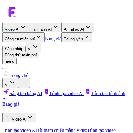
Video AI
Hình ảnh AI
Âm nhạc AI
Bảng giá
Công cụ miễn phí
Tài nguyên
Đăng nhập
VI
Dùng thử miễn phí
menu
Trang chủ
VI
Sáng tạo bằng AI
Trình tạo video AI
Trình tạo hình ảnh
AI
Bảng giá
Video AI
Trình tạo video AI
Từ tham chiếu thành video
Trình tạo video