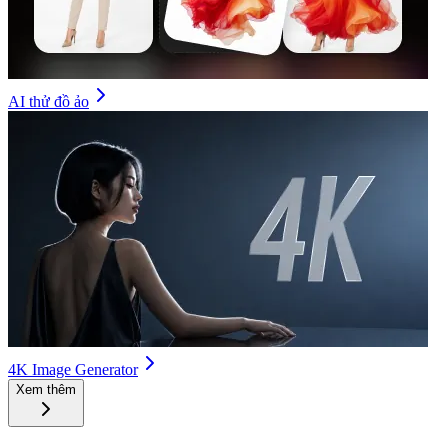
AI thử đồ ảo
4K Image Generator
Xem thêm