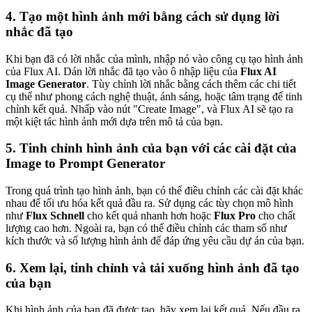
4. Tạo một hình ảnh mới bằng cách sử dụng lời
nhắc đã tạo
Khi bạn đã có lời nhắc của mình, nhập nó vào công cụ tạo hình ảnh
của Flux AI. Dán lời nhắc đã tạo vào ô nhập liệu của
Flux AI
Image Generator
. Tùy chỉnh lời nhắc bằng cách thêm các chi tiết
cụ thể như phong cách nghệ thuật, ánh sáng, hoặc tâm trạng để tinh
chỉnh kết quả. Nhấp vào nút "Create Image", và Flux AI sẽ tạo ra
một kiệt tác hình ảnh mới dựa trên mô tả của bạn.
5. Tinh chỉnh hình ảnh của bạn với các cài đặt của
Image to Prompt Generator
Trong quá trình tạo hình ảnh, bạn có thể điều chỉnh các cài đặt khác
nhau để tối ưu hóa kết quả đầu ra. Sử dụng các tùy chọn mô hình
như
Flux Schnell
cho kết quả nhanh hơn hoặc
Flux Pro
cho chất
lượng cao hơn. Ngoài ra, bạn có thể điều chỉnh các tham số như
kích thước và số lượng hình ảnh để đáp ứng yêu cầu dự án của bạn.
6. Xem lại, tinh chỉnh và tải xuống hình ảnh đã tạo
của bạn
Khi hình ảnh của bạn đã được tạo, hãy xem lại kết quả. Nếu đầu ra