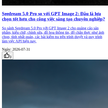
Seedream 5.0 Pro so với GPT Image 2: Đâu là lựa
chọn tốt hơn cho công việc sáng tạo chuyên nghiệp?
So sánh Seedream 5.0 Pro với GPT Image 2 cho quảng cáo sản
phẩm, kiểu chữ, chỉnh sửa, đồ họa thông tin, độ chân thực như ảnh
chụp, tính nhất quán, các bài kiểm tra trên trình duyệt và quy trình
làm việc API hiện nay.
Ngày
:
2026-07-31
0