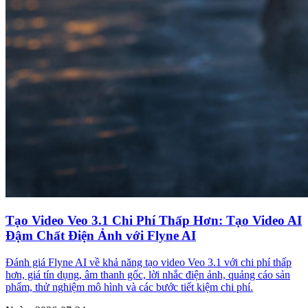
Tạo Video Veo 3.1 Chi Phí Thấp Hơn: Tạo Video AI
Đậm Chất Điện Ảnh với Flyne AI
Đánh giá Flyne AI về khả năng tạo video Veo 3.1 với chi phí thấp
hơn, giá tín dụng, âm thanh gốc, lời nhắc điện ảnh, quảng cáo sản
phẩm, thử nghiệm mô hình và các bước tiết kiệm chi phí.