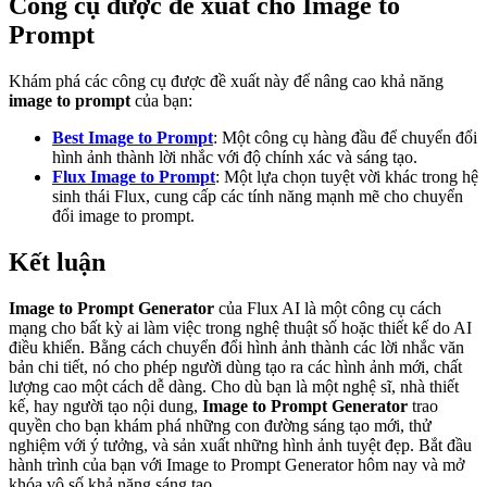
Công cụ được đề xuất cho Image to
Prompt
Khám phá các công cụ được đề xuất này để nâng cao khả năng
image to prompt
của bạn:
Best Image to Prompt
: Một công cụ hàng đầu để chuyển đổi
hình ảnh thành lời nhắc với độ chính xác và sáng tạo.
Flux Image to Prompt
: Một lựa chọn tuyệt vời khác trong hệ
sinh thái Flux, cung cấp các tính năng mạnh mẽ cho chuyển
đổi image to prompt.
Kết luận
Image to Prompt Generator
của Flux AI là một công cụ cách
mạng cho bất kỳ ai làm việc trong nghệ thuật số hoặc thiết kế do AI
điều khiển. Bằng cách chuyển đổi hình ảnh thành các lời nhắc văn
bản chi tiết, nó cho phép người dùng tạo ra các hình ảnh mới, chất
lượng cao một cách dễ dàng. Cho dù bạn là một nghệ sĩ, nhà thiết
kế, hay người tạo nội dung,
Image to Prompt Generator
trao
quyền cho bạn khám phá những con đường sáng tạo mới, thử
nghiệm với ý tưởng, và sản xuất những hình ảnh tuyệt đẹp. Bắt đầu
hành trình của bạn với Image to Prompt Generator hôm nay và mở
khóa vô số khả năng sáng tạo.