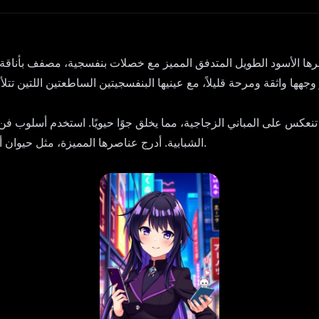
 الأسود الطويل المتدفق المميز مع خصلات بنفسجية، مصفف بأناقة مع بض
 وجهها واثقة ومرحة قليلاً، مع عينيها البنفسجيتين الساطعتين اللتين تتلأ
تنعكس على المباني الزجاجية، مما يخلق جوًا حيويًا. استخدم أسلوب ف
الشبابية. أدرج عناصرها المميزة، مثل حيوان أليف رقمي صغير يحوم بجانبها، مما يضيف لمسة مرحة إلى التكوين.