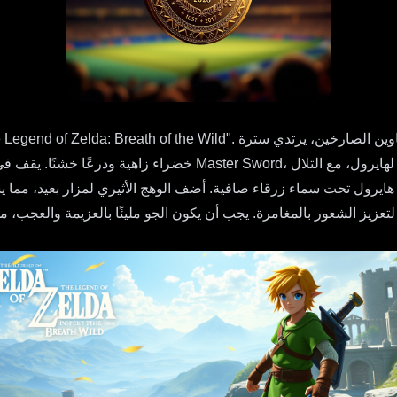
خضراء زاهية ودرعًا خشنًا. يقف في وضعية الاستعداد على منحدر ص
عة هايرول تحت سماء زرقاء صافية. أضف الوهج الأثيري لمزار بعيد، مما 