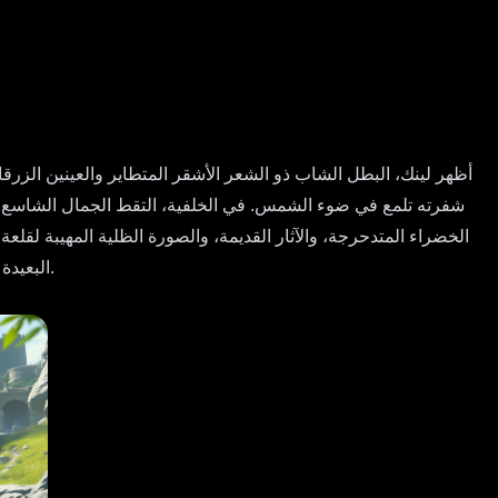
الخضراء المتدحرجة، والآثار القديمة، والصورة الظلية المهيبة لقل
البعيدة لتعزيز الشعور بالمغامرة. يجب أن يكون الجو مليئًا بالعزيمة والعجب، مما يثير شعورًا بالاستكشاف وإثارة الاكتشاف في عالم واسع وساحر.