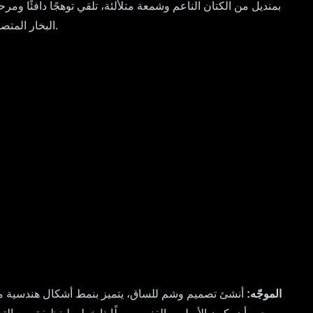
بمنديل من الكتان الناعم وشمعة متلألئة، تلقي توهجًا دافئًا ومر
البخار المتصاعد بلطف من الوعاء، مما يدعو المشاهد لتذوق رائحة الثوم والأعشاب. الأسلوب العام هو تصوير طعام ريفي، يثير شعورًا بالراحة والرفاهية.
الموجّه:
أنشئ تصميم وشم للساق، يتميز بنمط أشكال هندسية مجرد