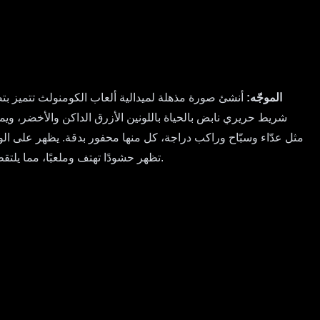
الموجّه:
شريط حريري نابض بالحياة باللونين الأزرق الداكن والأخضر، ويم
مثل عدّاء وسبّاح وراكب دراجة، كل منها محفور بدقة. يظهر على الو
تظهر حشودًا تهتف وملعبًا، مما يلتقط حماس الألعاب. قدم الميدالية بزاوية طفيفة، مع التأكيد على عمقها وحرفيتها، مع التركيز على التفاصيل الدقيقة للنقش وملمس الشريط.