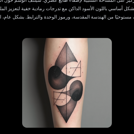
ركيز على المساحة السلبية لإضفاء طابع عصري. سيلتف الوشم حول الس
للون، بشكل أساسي باللون الأسود الداكن مع تدرجات رمادية خفية لتعز
م، مستوحيًا من الهندسة المقدسة، ورموز الوحدة والترابط. بشكل عام، ا