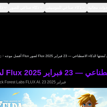
دوات مجانية
ذكاء صناعي للموسيقى
ذكاء صناعي للصور
ذك
ه Flux لصور Flux التي تُنشئها الذكاء الاصطناعي — 23 فبراير 2025
g
صطناعي — 23 فبراير 2025
استكشف أفضل الموجهات لنموذج صور 6 Black Forest Labs FLUX AI. 23 فبراير 2025