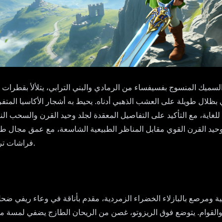
ميك المنسوج بفسيفساء من الرمادي والبني الترابي، يتلألأ بقطرات ا
بظلال طويلة على العشب الذهبي أدناه. يحيط به أشجار الأكاسيا المت
لغاية، مع التأكيد على التفاصيل المعقدة لجلد وحيد القرن والسحب النا
حيد القرن القوي مقابل المناظر الطبيعية الشاسعة، مع عمق مجال طفيف
فراشات ترفرف حوله، مما يضيف لمسة من الحياة واللون إلى المشهد الهادئ.
ة ومرصع بالبازلاء الخضراء الزمردية، مقدم بأناقة في وعاء ريفي ضحل.
والقوام. يتوضع فوق الريزوتو، غصن من الريحان الطازج يضفي لمسة من