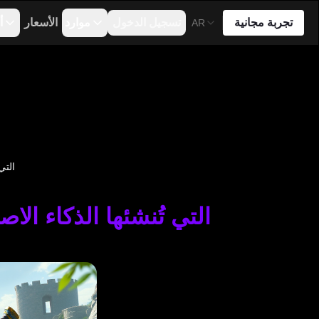
تجربة مجانية
تسجيل الدخول
موارد
الأسعار
أ
AR
أفضل موج
أفضل موجه Flux لصور Flux التي تُنشئها الذكاء الا