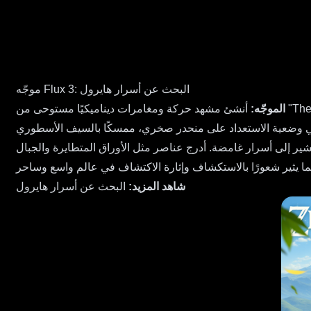
موجّه Flux 3: البحث عن أسرار هايرول
الموجّه:
أنشئ مشهد حركة ومغامرات ديناميكيًا مستوحى من "The Legend of Zelda: Breath of the Wild". أظهر لينك، البطل الشاب ذو الشعر الأشقر المتطاير والعينين الزرقاوين الصارخين، يرتدي سترة
خري، ممسكًا بالسيف الأسطوري Master Sword، شفرته تلمع في ضوء الشمس. في الخلفية، التقط الجمال الشاسع لهايرول، مع التلال
يشير إلى أسرار غامضة. أدرج عناصر مثل الأوراق المتطايرة والجبال
شاهد المزيد:
البحث عن أسرار هايرول