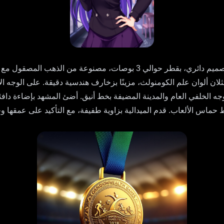
أنشئ صورة مذهلة لميدالية ألعاب الكومنولث تتميز بتصميم دائري، بقطر ح
ثلان ألوان علم الكومنولث، مزينًا بزخارف هندسية دقيقة. على الوجه 
جه الخلفي العام والمدينة المضيفة بخط أنيق. أضئ المشهد بإضاءة دافئ