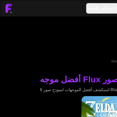
اء صناعي للفيديو
blo