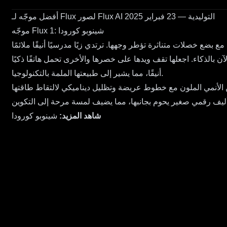
أفضل موجّه لـ Flux لصور Flux AI التوليدية — 23 فبراير 2025
موجّه Flux 1: شينوبو كورودا
ع خصلات متناثرة تؤطر وجهها. ترتدي زيًا مدرسيًا أنيقًا ملائمًا
لآن بالذكاء. اجعلها تقف ويدها على خصرها والأخرى تحمل هاتفًا ذكيًا
أنيقًا، مما يشير إلى طبيعتها الملمة بالتكنولوجيا.
ن الأنمي الملون مع خطوط عريضة وتظليل ديناميكي لالتقاط طاقتها
شاهد المزيد:
شينوبو كورودا