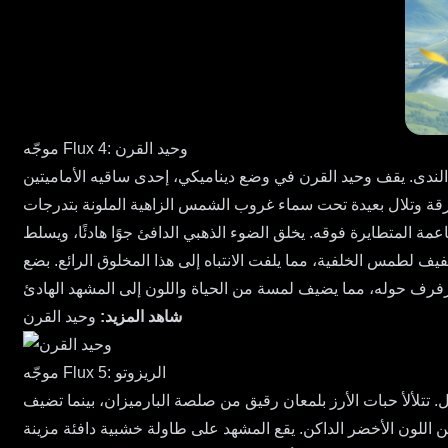
موجّه Flux 4: وحيد القرن
لندى. يقف وحيد القرن في وضع ديناميكي، إحدى ساقيه الأماميتين
فرقة وتلال بعيدة تحت سماء غروب الشمس الزاهية الملونة بتدرجات
عمة المتطايرة فوقه. يخلق الضوء الذهبي الدافئ جوًا هادئًا، ويسلط
 لطمس الخلفية، مما يلفت الانتباه إلى هذا المخلوق الرائع. بضع
شاهد المزيد:
وحيد القرن
موجّه Flux 5: الريزوتو
 تتلألأ حبات الأرز بلمعان رقيق من صلصة البارميزان، بينما تضيف
 اللون الأخضر الداكن. يقع المشهد على طاولة خشبية دافئة مزينة