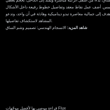
اق، بدءًا من أسفل الركبة مباشرة ويمتد إلى الكاحل، بحجم يغطي
يز الملمس. أضف عمل نقاط معقد وتفاصيل خطوط رفيعة داخل الأشكال
هدف إلى جمالية معاصرة تبدو ديناميكية وهادئة في آن واحد، وتدعو
المشاهد لاستكشاف تفاصيلها.
شاهد المزيد:
الانسجام الهندسي: تصميم وشم الساق
قراءة موصى بها لأفضل موجّهات Flux